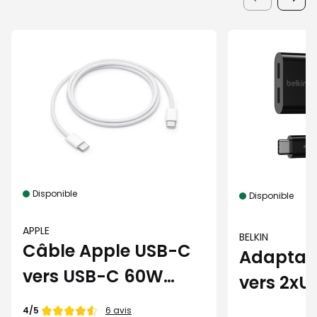
Disponible
Disponible
APPLE
BELKIN
Câble Apple USB-C
Adaptat
vers USB-C 60W
vers 2xU
(1m)
noir
Note de
4/5
6 avis