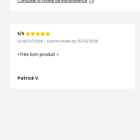
Consulter la charte de transparence
5/5
Note
de
Le 19/01/2026 - commande du 15/01/2026
Très bon produit
Patrick V.