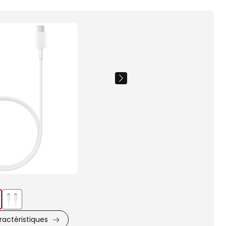
Images
du
produit
actéristiques