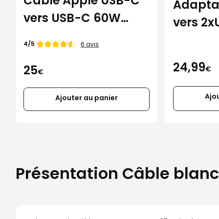
Câble Apple USB-C
Adapta
vers USB-C 60W
vers 2x
(1m)
noir
Note de
4/5
6 avis
24,99
25
€
€
Ajo
Ajouter au panier
Présentation Câble bla