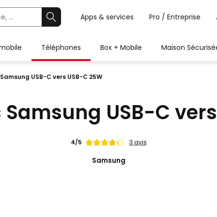
Apps & services
Pro / Entreprise
 mobile
Téléphones
Box + Mobile
Maison Sécurisé
 Samsung USB-C vers USB-C 25W
c Samsung USB-C ver
Note
4/5
3 avis
de
Samsung