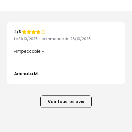
4/5
Note
de
Le 31/10/2025 - commande du 26/10/2025
Impeccable
Aminata M.
Voir tous les avis