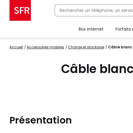
Box internet
Forfaits
Client Box SFR, ajouter une offre Maison Sécurisée
Accueil
accessoires mobiles
charge et stockage
Câble blanc
Câble blan
Présentation