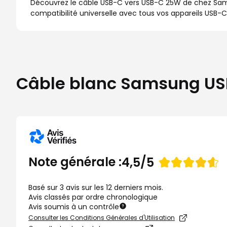
Découvrez le câble USB-C vers USB-C 25W de chez Samsu
compatibilité universelle avec tous vos appareils USB-C
Câble blanc Samsung USB-
Note
Note générale :
4,5/5
de
Basé sur 3 avis sur les 12 derniers mois.
Avis classés par ordre chronologique
Avis soumis à un contrôle
Consulter les Conditions Générales d'Utilisation