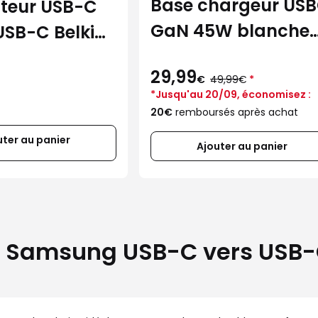
Base chargeur US
teur USB-C
GaN 45W blanche
USB-C Belkin
Samsung
29,99
Au
€
49,99€
*
lieu
*Jusqu'au 20/09, économisez :
de
20€
remboursés après achat
uter au panier
Ajouter au panier
nc Samsung USB-C vers USB