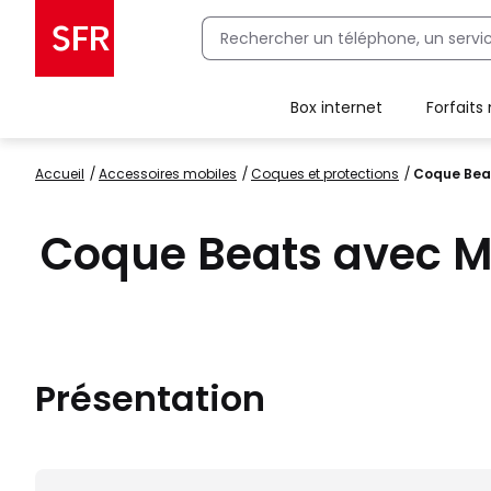
Box internet
Forfaits
Client Box SFR, ajouter une offre Maison Sécurisée
Accueil
accessoires mobiles
coques et protections
Coque Beat
Coque Beats avec Ma
Présentation