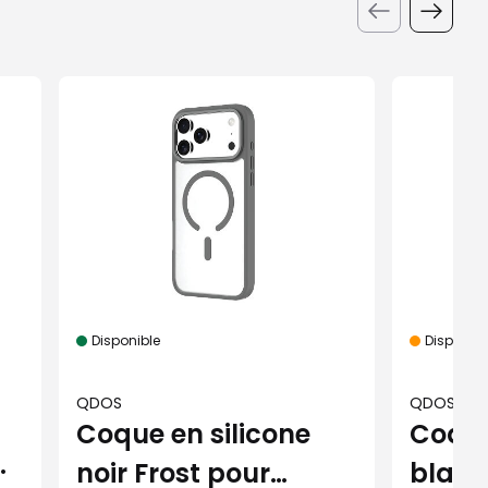
Disponible
Disponibil
QDOS
QDOS
Coque en silicone
Coque
a
noir Frost pour
blanc