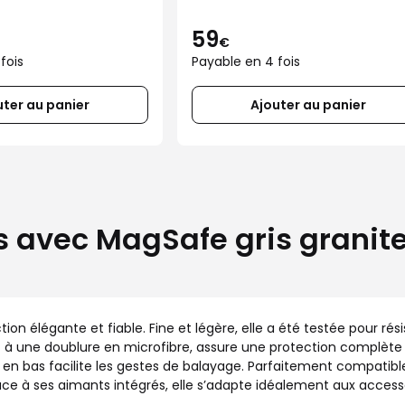
e gris gypse
pour iPhone 17 Pro
59
hone 17 Pro
Max
€
fois
Payable en 4 fois
uter au panier
Ajouter au panier
 avec MagSafe gris granite
on élégante et fiable. Fine et légère, elle a été testée pour rés
à une doublure en microfibre, assure une protection complète de
t en bas facilite les gestes de balayage. Parfaitement compatib
Grâce à ses aimants intégrés, elle s’adapte idéalement aux acce