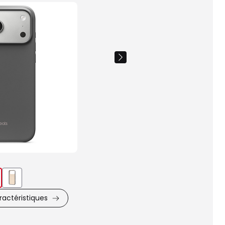
Images
du
produit
actéristiques