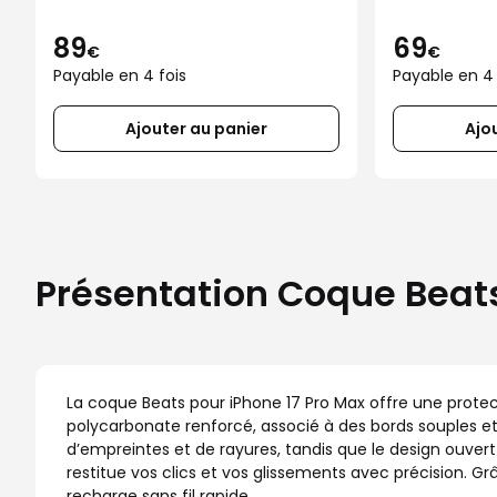
MagSafe noir everest
MagSaf
89
69
pour iPhone 17 Pro
pour iP
€
€
Payable en 4 fois
Payable en 4 
Max
Max
Ajouter au panier
Ajo
Présentation Coque Beats
La coque Beats pour iPhone 17 Pro Max offre une protecti
polycarbonate renforcé, associé à des bords souples et 
d’empreintes et de rayures, tandis que le design ouver
restitue vos clics et vos glissements avec précision. 
recharge sans fil rapide.