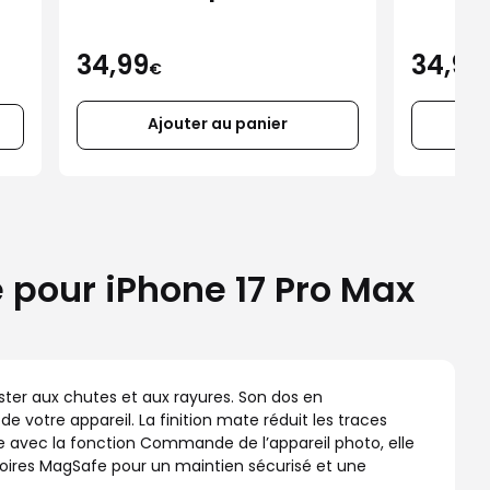
iPhone 17 Pro Max
iPhon
34,99
34,99
€
Ajouter au panier
 pour iPhone 17 Pro Max
ister aux chutes et aux rayures. Son dos en
 votre appareil. La finition mate réduit les traces
le avec la fonction Commande de l’appareil photo, elle
ssoires MagSafe pour un maintien sécurisé et une