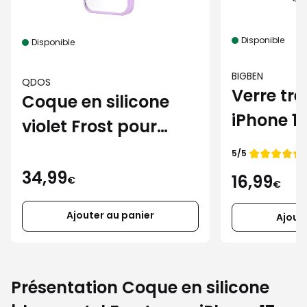
Disponible
Disponible
BIGBEN
QDOS
Verre tr
Coque en silicone
iPhone 17
violet Frost pour
iPhone 17
Note de
5/5
34,99
16,99
€
€
Ajouter au panier
Ajout
Présentation Coque en silicone