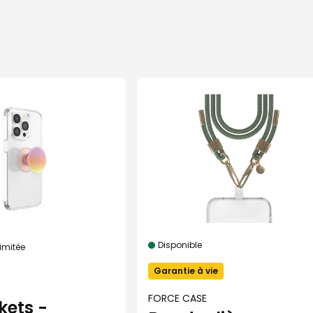
Disponible
limitée
Garantie à vie
FORCE CASE
kets -