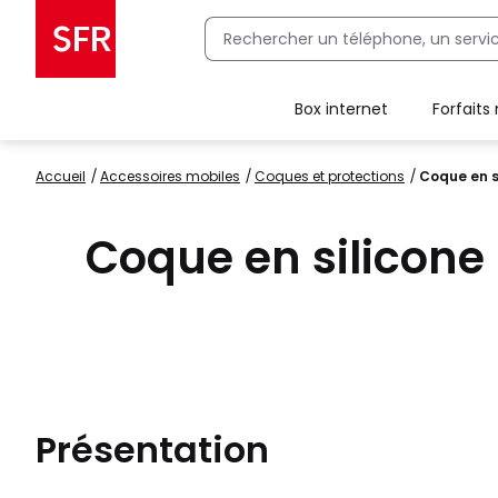
Box internet
Forfaits
Client Box SFR, ajouter une offre Maison Sécurisée
Accueil
accessoires mobiles
coques et protections
Coque en s
Coque en silicone
Présentation