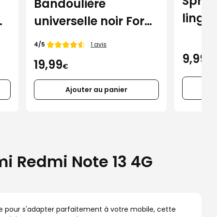
Spray
Bandoulière
linge
universelle noir Force
Case pour
Note de
4/5
1 avis
smartphone
9,99
€
19,99
€
Ajouter au panier
mi Redmi Note 13 4G
çue pour s'adapter parfaitement à votre mobile, cette