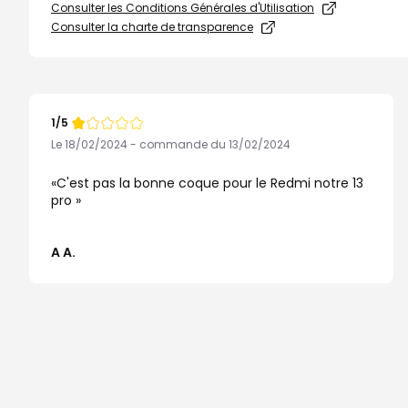
Consulter les Conditions Générales d'Utilisation
Consulter la charte de transparence
1/5
Note
de
Le 18/02/2024 - commande du 13/02/2024
C'est pas la bonne coque pour le Redmi notre 13
pro
A A.