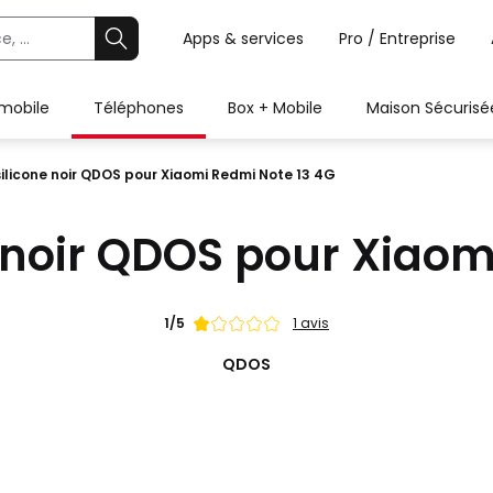
Apps & services
Pro / Entreprise
 mobile
Téléphones
Box + Mobile
Maison Sécurisé
ilicone noir QDOS pour Xiaomi Redmi Note 13 4G
 noir QDOS pour Xiaom
Note
1/5
1 avis
de
QDOS