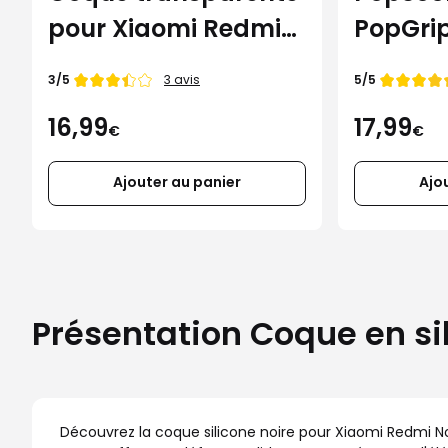
pour Xiaomi Redmi
PopGri
Note 13 4G
Note de
Note de
3/5
5/5
3 avis
16,99
17,99
€
€
Ajouter au panier
Ajo
Présentation Coque en si
Découvrez la coque silicone noire pour Xiaomi Redmi Not