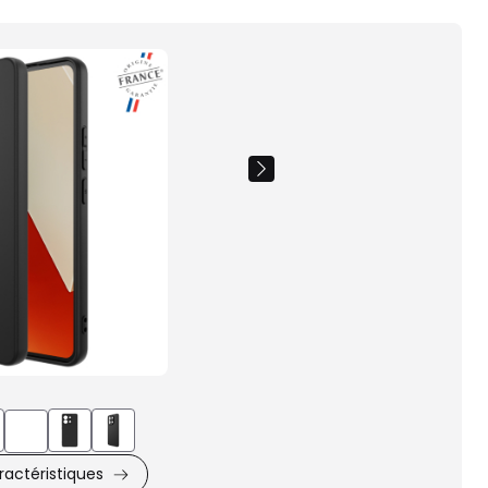
Images
du
produit
actéristiques