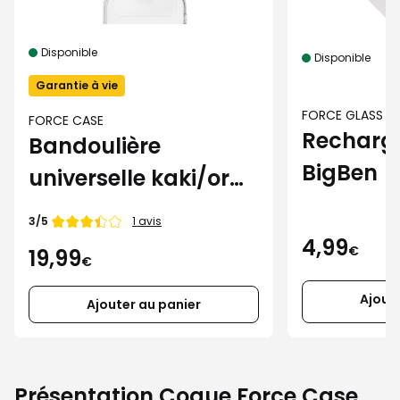
Disponible
Disponible
Garantie à vie
FORCE GLASS
FORCE CASE
Recharg
Bandoulière
BigBen
universelle kaki/or
Force Case pour
Note de
3/5
1 avis
smartphone
4,99
€
19,99
€
Ajout
Ajouter au panier
Présentation Coque Force Case