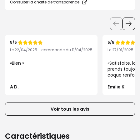
Consulter la charte de transparence
Utiliser
les
boutons
5/5
5/5
pour
Note
Note
de
de
Le 22/04/2025 - commande du 11/04/2025
Le 27/01/2025 -
afficher
les
Bien
Satisfaite, la s
éléments
prends toujou
coque renforcée
suivants
l'attache...
ou
A D.
Emilie K.
précédents
de
la
Voir tous les avis
liste
d’avis
client
Caractéristiques