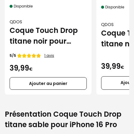
Disponible
Disponible
QDOS
QDOS
Coque Touch Drop
Coque T
titane noir pour
titane n
iPhone 16 Pro
iPhone 16
Note de
5/5
1 avis
39,99
39,99
€
€
Ajout
Ajouter au panier
Présentation Coque Touch Drop
titane sable pour iPhone 16 Pro