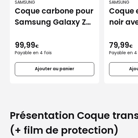
SAMSUNG
SAMSUNG
Coque carbone pour
Coque e
Samsung Galaxy Z
noir av
Fold7 (+ film de
pour S
protection)
Galaxy 
99,99
79,99
€
€
Payable en 4 fois
Payable en 4 
film de
Ajouter au panier
Ajo
Présentation Coque tran
(+ film de protection)