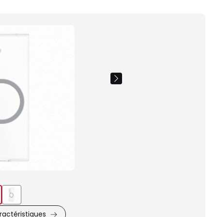
Images
du
produit
actéristiques