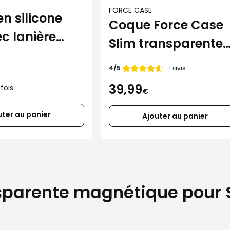
FORCE CASE
n silicone
Coque Force Case
ec lanière
Slim transparente
amsung
pour Samsung
Note de
4/5
1 avis
Z Fold7 (+
Galaxy Z Fold7
39,99
fois
 protection)
€
uter au panier
Ajouter au panier
sparente magnétique pour 