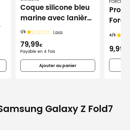
FORCE GL
Coque silicone bleu
Protè
marine avec lanière
Force
pour Samsung
Sams
Note de
1/5
1 avis
Note de
4/5
Galaxy Z Fold7 (+
Fold7
79,99
€
9,99
film de protection)
€
Payable en 4 fois
Ajouter au panier
Samsung Galaxy Z Fold7