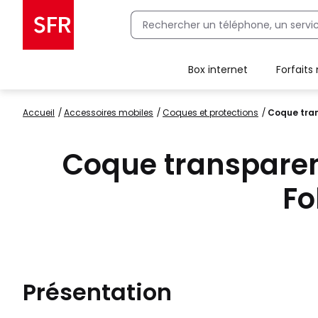
Box internet
Forfaits
Client Box SFR, ajouter une offre Maison Sécurisée
Accueil
accessoires mobiles
coques et protections
Coque tran
Coque transpare
Fo
Présentation