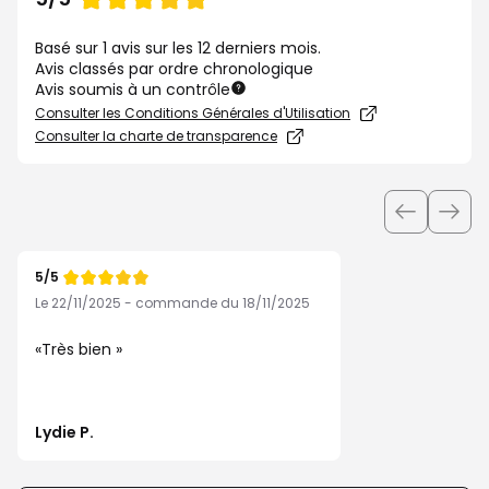
de
Basé sur 1 avis sur les 12 derniers mois.
Avis classés par ordre chronologique
Avis soumis à un contrôle
Consulter les Conditions Générales d'Utilisation
Consulter la charte de transparence
Utiliser
les
boutons
5/5
pour
Note
de
Le 22/11/2025 - commande du 18/11/2025
afficher
les
Très bien
éléments
suivants
ou
Lydie P.
précédents
de