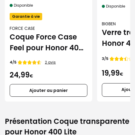
Disponible
Disponible
Garantie à vie
BIGBEN
FORCE CASE
Verre tr
Coque Force Case
Honor 40
Feel pour Honor 400
Lite
Note de
3/5
Note de
4/5
2 avis
19,99
24,99
€
€
Ajout
Ajouter au panier
Présentation Coque transparente
pour Honor 400 Lite