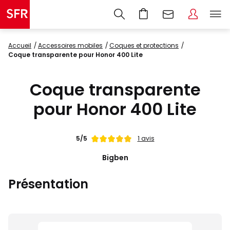
Accueil
accessoires mobiles
coques et protections
Coque transparente pour Honor 400 Lite
Coque transparente
pour Honor 400 Lite
Note
5/5
1 avis
de
Bigben
Présentation
Images