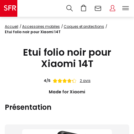
Accueil
accessoires mobiles
coques et protections
Etui folio noir pour Xiaomi 14T
Etui folio noir pour
Xiaomi 14T
Note
4/5
2 avis
de
Made for Xiaomi
Présentation
Images