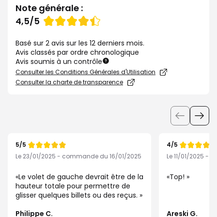
Note générale :
Note
4,5/5
de
Basé sur 2 avis sur les 12 derniers mois.
Avis classés par ordre chronologique
Avis soumis à un contrôle
Consulter les Conditions Générales d'Utilisation
Consulter la charte de transparence
Utiliser
les
boutons
5/5
4/5
pour
Note
Note
de
de
Le 23/01/2025 - commande du 16/01/2025
Le 11/01/2025 -
afficher
les
Le volet de gauche devrait être de la
Top!
éléments
hauteur totale pour permettre de
glisser quelques billets ou des reçus.
suivants
ou
Philippe C.
Areski G.