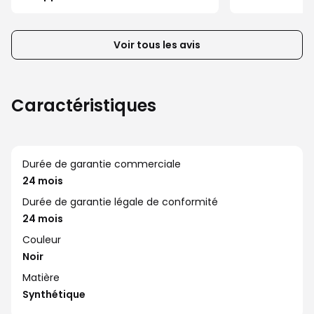
précédents
de
la
Voir tous les avis
liste
d’avis
client
Caractéristiques
Durée de garantie commerciale
24 mois
Durée de garantie légale de conformité
24 mois
Couleur
Noir
Matière
Synthétique