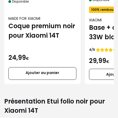
Disponible
100% remboursé
MADE FOR XIAOMI
XIAOMI
Coque premium noir
Base + c
pour Xiaomi 14T
33W bla
Note de
4/5
24,99
€
29,99
€
Ajouter au panier
Ajout
Présentation Etui folio noir pour
Xiaomi 14T