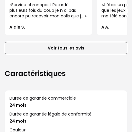
les
Service chronopost Retardé
J étais un pe
éléments
plusieurs fois du coup je n ai pas
que les jeux po
encore pu recevoir mon colis que j...
ma télé connec
suivants
ou
Alain S.
A A.
précédents
de
la
Voir tous les avis
liste
d’avis
client
Caractéristiques
Durée de garantie commerciale
24 mois
Durée de garantie légale de conformité
24 mois
Couleur