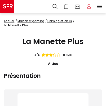
Accueil
maison et gaming
gaming et loisirs
La Manette Plus
La Manette Plus
Note
3/5
11 avis
de
Altice
Présentation
Images
du