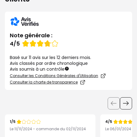
Note générale :
Note
4/5
de
Basé sur 11 avis sur les 12 derniers mois.
Avis classés par ordre chronologique
Avis soumis à un contrôle
Consulter les Conditions Générales d'Utilisation
Consulter la charte de transparence
Utiliser
les
boutons
1/5
4/5
pour
Note
Note
de
de
Le 11/11/2024 - commande du 02/11/2024
Le 06/01/2024 -
afficher