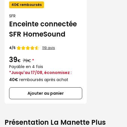
40€ remboursés
SFR
Enceinte connectée
SFR HomeSound
Note de
4/5
119 avis
39
Au
€
79€
*
lieu
Payable en 4 fois
de
*Jusqu'au 17/08, économisez :
40€
remboursés après achat
Ajouter au panier
Présentation La Manette Plus