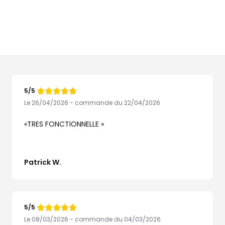
5/5
Note
de
Le 26/04/2026 - commande du 22/04/2026
TRES FONCTIONNELLE
Patrick W.
5/5
Note
de
Le 08/03/2026 - commande du 04/03/2026