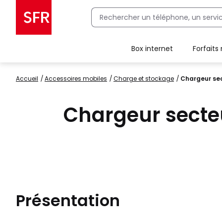
Box internet
Forfaits
Client Box SFR, ajouter une offre Maison Sécurisée
Accueil
accessoires mobiles
charge et stockage
Chargeur se
Chargeur secte
Présentation