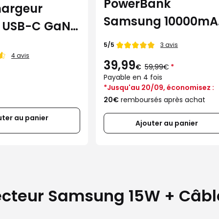
PowerBank
hargeur
Samsung 10000mA
r USB-C GaN
recyclé beige +
msung blanc
Note de
5/5
3 avis
charge sans fil
4 avis
39,99
Au
€
59,99€
*
lieu
Payable en 4 fois
de
*Jusqu'au 20/09, économisez :
20€
remboursés après achat
uter au panier
Ajouter au panier
ecteur Samsung 15W + Câbl