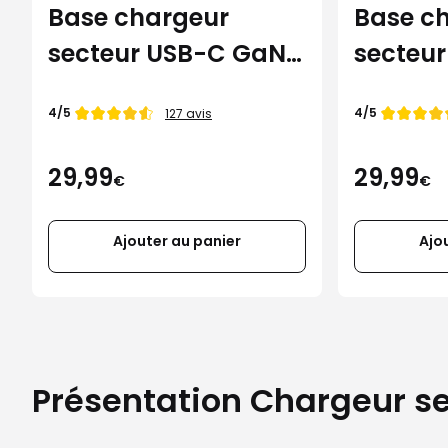
Base chargeur
Base c
secteur USB-C GaN
secteu
25W Samsung noir
25W Sa
Note de
Note de
4/5
4/5
127 avis
29,99
29,99
€
€
Ajouter au panier
Ajo
Présentation Chargeur s