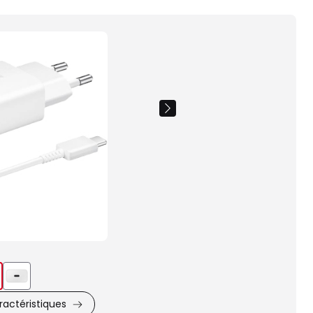
Images
du
produit
actéristiques