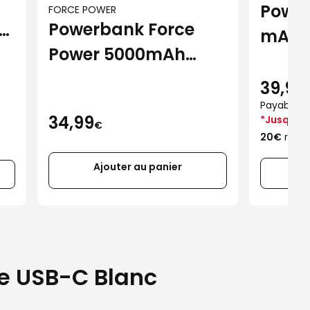
Powe
FORCE POWER
Powerbank Force
h
mAh 
Power 5000mAh
MagSafe + USB-C
39,99
noir
Payable en
34,99
*Jusqu'au
€
20€
rembo
Ajouter au panier
e USB-C Blanc