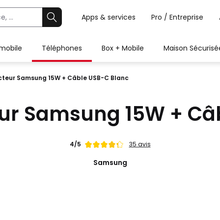
Apps & services
Pro / Entreprise
 mobile
Téléphones
Box + Mobile
Maison Sécurisé
cteur Samsung 15W + Câble USB-C Blanc
ur Samsung 15W + Câ
Note
4/5
35 avis
de
Samsung