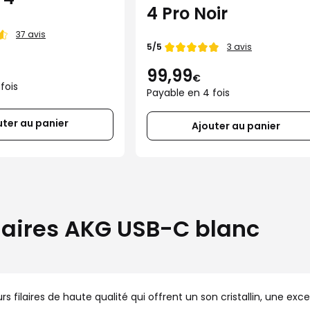
4 Pro Noir
37 avis
Note de
5/5
3 avis
99,99
€
fois
Payable en 4 fois
uter au panier
Ajouter au panier
ilaires AKG USB-C blanc
filaires de haute qualité qui offrent un son cristallin, une e