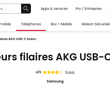
Apps & services
Pro / Entreprise
 mobile
Téléphones
Box + Mobile
Maison Sécurisé
laires AKG USB-C blanc
urs filaires AKG USB-
Note
4/5
9 avis
de
Samsung