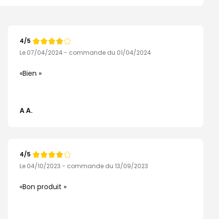
4/5
Note
de
Le 07/04/2024 - commande du 01/04/2024
Bien
A A.
4/5
Note
de
Le 04/10/2023 - commande du 13/09/2023
Bon produit