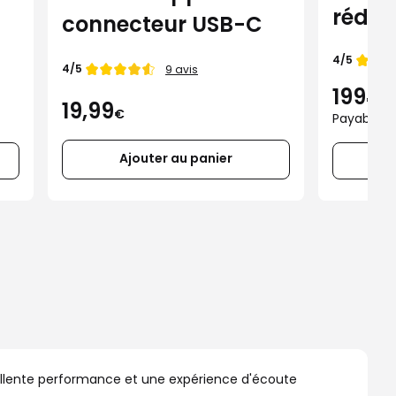
réduc
connecteur USB-C
bruit
Note de
4/5
Note de
4/5
9 avis
199
€
19,99
€
Payable en
Ajouter au panier
xcellente performance et une expérience d'écoute