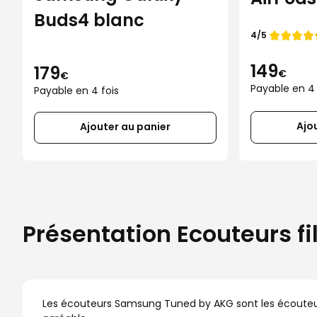
Buds4 blanc
Note de
4/5
149
179
€
€
Payable en 4 
Payable en 4 fois
Ajo
Ajouter au panier
Présentation Ecouteurs f
Les écouteurs Samsung Tuned by AKG sont les écouteurs 