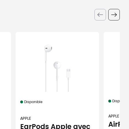
Disponibl
Disponible
APPLE
APPLE
s
AirPo
EarPods Apple avec