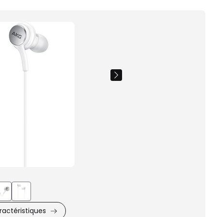
Images
du
produit
actéristiques