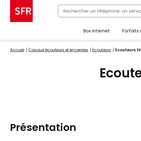
Box internet
Forfaits
Client Box SFR, ajouter une offre Maison Sécurisée
Accueil
casque écouteurs et enceintes
ecouteurs
Ecouteurs fi
Ecoute
Présentation