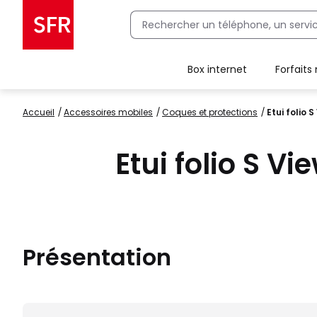
Box internet
Forfaits
Client Box SFR, ajouter une offre Maison Sécurisée
Accueil
accessoires mobiles
coques et protections
Etui folio
Etui folio S 
Présentation