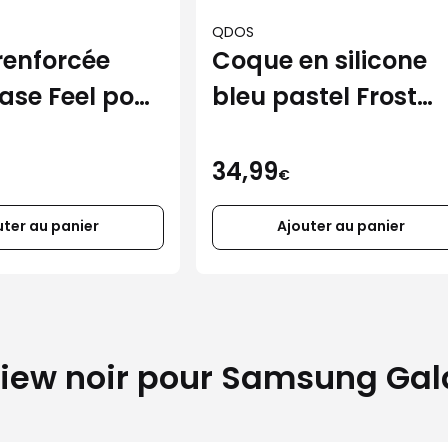
QDOS
renforcée
Coque en silicone
ase Feel pour
bleu pastel Frost
Air
pour iPhone 17
34,99
€
uter au panier
Ajouter au panier
S View noir pour Samsung Ga