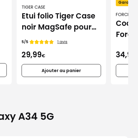
Garantie 
TIGER CASE
Etui folio Tiger Case
FORCE CA
Coque
noir MagSafe pour
Force
iPhone 16 Pro Max
Note de
5/5
1 avis
MagS
34,99
29,99
iPhon
€
Ajouter au panier
laxy A34 5G