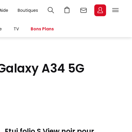
Aide
Boutiques
e
TV
Bons Plans
 Galaxy A34 5G
Etui folio S View noir pour