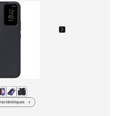
Images
du
produit
actéristiques