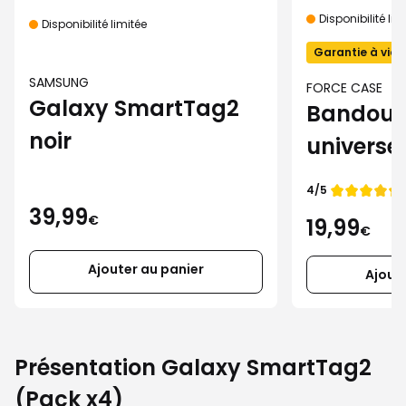
Disponibilité lim
Disponibilité limitée
Garantie à vie
SAMSUNG
FORCE CASE
Galaxy SmartTag2
Bandouli
noir
universel
Case po
Note de
4/5
smartph
39,99
€
19,99
€
Ajouter au panier
Ajout
Présentation Galaxy SmartTag2
(Pack x4)