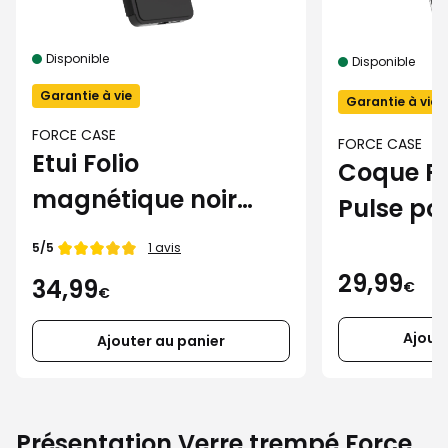
Disponible
Disponible
Garantie à vie
Garantie à vie
FORCE CASE
FORCE CASE
Etui Folio
Coque F
magnétique noir
Pulse po
Force Case pour
S26+
Note de
5/5
1 avis
Galaxy S26+
29,99
34,99
€
€
Ajout
Ajouter au panier
Présentation Verre trempé Force