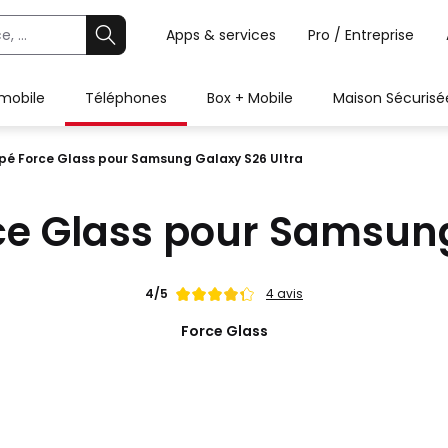
Apps & services
Pro / Entreprise
 mobile
Téléphones
Box + Mobile
Maison Sécurisé
pé Force Glass pour Samsung Galaxy S26 Ultra
ce Glass pour Samsung
Note
4/5
4 avis
de
Force Glass