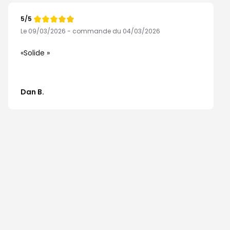
5/5
Note
de
Le 09/03/2026 - commande du 04/03/2026
Solide
Dan B.