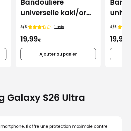
Bandoulière
Bando
universelle kaki/or
univer
Force Case pour
Case 
Note de
Note de
3/5
4/5
1 avis
smartphone
smar
19,99
19,99
€
€
Ajouter au panier
 Galaxy S26 Ultra
 smartphone. Il offre une protection maximale contre