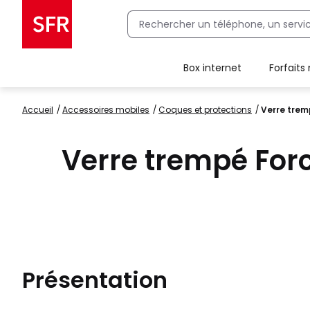
Box internet
Forfaits
Client Box SFR, ajouter une offre Maison Sécurisée
Accueil
accessoires mobiles
coques et protections
Verre trem
Verre trempé For
Présentation