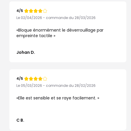
4/5
Note
de
Le 02/04/2026 - commande du 28/03/2026
Bloque énormément le déverrouillage par
empreinte tactile
Johan D.
4/5
Note
de
Le 05/03/2026 - commande du 28/02/2026
Elle est sensible et se raye facilement.
C B.