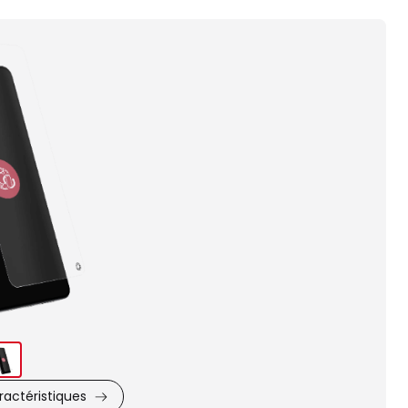
Images
du
produit
actéristiques