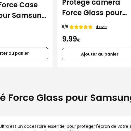
Protège caméra
Force Case
Force Glass pour
pour Samsung
Galaxy S26 Ultra
S26 Ultra
Note de
5/5
4 avis
9,99
€
uter au panier
Ajouter au panier
é Force Glass pour Samsung
tra est un accessoire essentiel pour protéger l'écran de votre