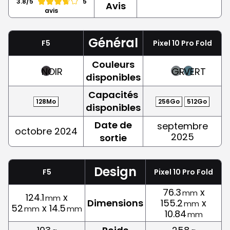
3.8/5
5
Avis
avis
Général
F5
Pixel 10 Pro Fold
Couleurs
NOIR
GRIS
VERT
disponibles
Capacités
128Mo
256Go
512Go
disponibles
Date de
septembre
octobre 2024
2025
sortie
Design
F5
Pixel 10 Pro Fold
76.3
x
mm
124.1
x
mm
Dimensions
155.2
x
mm
52
x 14.5
mm
mm
10.84
mm