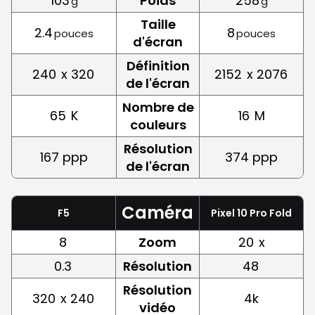
103
Poids
258
g
g
Taille
2.4
8
pouces
pouces
d'écran
Définition
240
x 320
2152
x 2076
de l'écran
Nombre de
65
K
16
M
couleurs
Résolution
167 ppp
374 ppp
de l'écran
Caméra
F5
Pixel 10 Pro Fold
8
Zoom
20
x
0.3
Résolution
48
Résolution
320
x 240
4k
vidéo