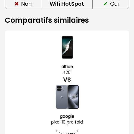
Non
Wifi HotSpot
Oui
Comparatifs similaires
altice
s26
VS
google
pixel 10 pro fold
Comparer