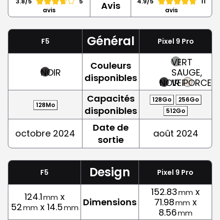
3.8/5
5
4.9/5
11
Avis
avis
avis
Général
F5
Pixel 9 Pro
VERT
Couleurs
NOIR
SAUGE,
disponibles
NOIR
VERT
PORCELA
Capacités
128Go
256Go
128Mo
disponibles
512Go
Date de
octobre 2024
août 2024
sortie
Design
F5
Pixel 9 Pro
152.83
x
mm
124.1
x
mm
Dimensions
71.98
x
mm
52
x 14.5
mm
mm
8.56
mm