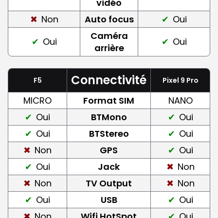
vidéo
Non
Auto focus
Oui
Caméra
Oui
Oui
arrière
Connectivité
F5
Pixel 9 Pro
MICRO
Format SIM
NANO
Oui
BTMono
Oui
Oui
BTStereo
Oui
Non
GPS
Oui
Oui
Jack
Non
Non
TV Output
Non
Oui
USB
Oui
Non
Wifi HotSpot
Oui