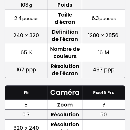
103
Poids
g
Taille
2.4
6.3
pouces
pouces
d'écran
Définition
240
x 320
1280
x 2856
de l'écran
Nombre de
65
K
16
M
couleurs
Résolution
167 ppp
497 ppp
de l'écran
Caméra
F5
Pixel 9 Pro
8
Zoom
?
0.3
Résolution
50
Résolution
320
x 240