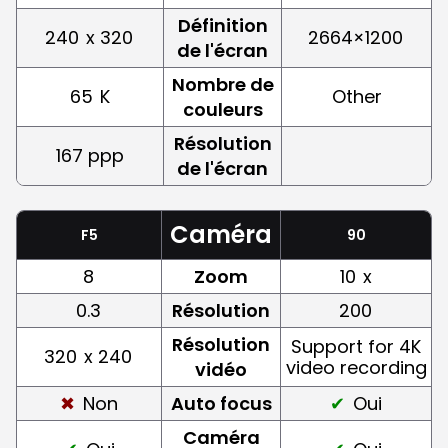
Définition
240
x 320
2664×1200
de l'écran
Nombre de
65
K
Other
couleurs
Résolution
167 ppp
de l'écran
Caméra
F5
90
8
Zoom
10
x
0.3
Résolution
200
Résolution
Support for 4K
320
x 240
video recording
vidéo
Non
Auto focus
Oui
Caméra