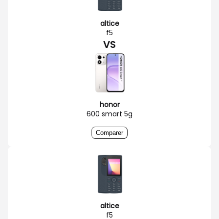
altice
f5
VS
honor
600 smart 5g
Comparer
altice
f5