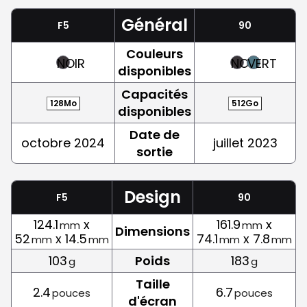
Général
F5
90
Couleurs
NOIR
NOIR
VERT
disponibles
Capacités
128Mo
512Go
disponibles
Date de
octobre 2024
juillet 2023
sortie
Design
F5
90
124.1
x
161.9
x
mm
mm
Dimensions
52
x 14.5
74.1
x 7.8
mm
mm
mm
mm
103
Poids
183
g
g
Taille
2.4
6.7
pouces
pouces
d'écran