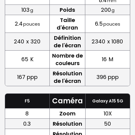
8.4
mm
103
Poids
200
g
g
Taille
2.4
6.5
pouces
pouces
d'écran
Définition
240
x 320
2340
x 1080
de l'écran
Nombre de
65
K
16
M
couleurs
Résolution
167 ppp
396 ppp
de l'écran
Caméra
F5
Galaxy A15 5G
8
Zoom
10X
0.3
Résolution
50
Résolution