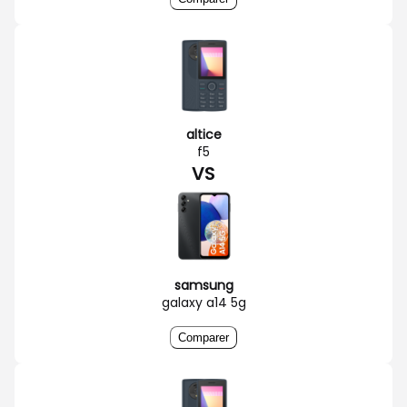
altice
f5
VS
samsung
galaxy a14 5g
Comparer