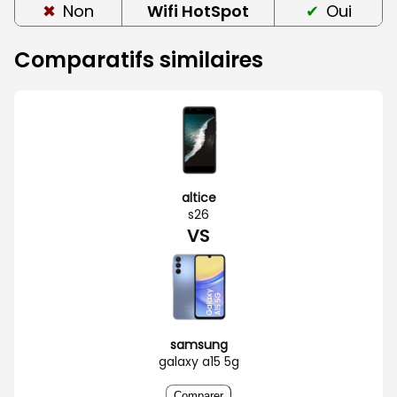
Non
Wifi HotSpot
Oui
Comparatifs similaires
altice
s26
VS
samsung
galaxy a15 5g
Comparer