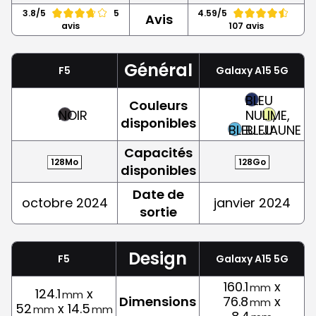
3.8/5
5
4.59/5
Avis
avis
107 avis
Général
F5
Galaxy A15 5G
BLEU
Couleurs
NOIR
NUIT,
LIME,
disponibles
BLEU
BLEU
JAUNE
Capacités
128Mo
128Go
disponibles
Date de
octobre 2024
janvier 2024
sortie
Design
F5
Galaxy A15 5G
160.1
x
mm
124.1
x
mm
Dimensions
76.8
x
mm
52
x 14.5
mm
mm