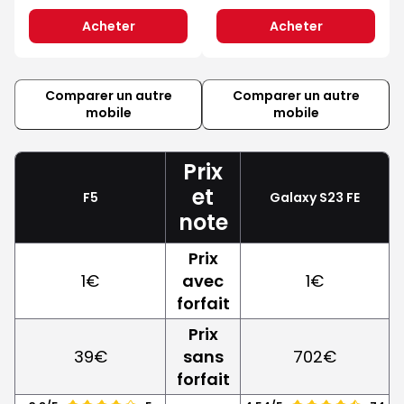
Acheter
Acheter
Comparer un autre
Comparer un autre
mobile
mobile
Prix
et
F5
Galaxy S23 FE
note
Prix
1€
avec
1€
forfait
Prix
39€
sans
702€
forfait