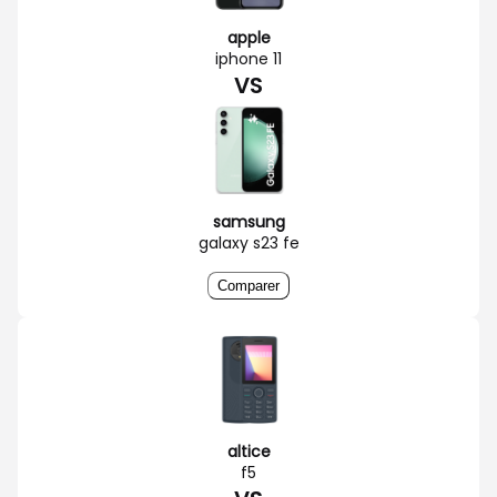
apple
iphone 11
VS
samsung
galaxy s23 fe
Comparer
altice
f5