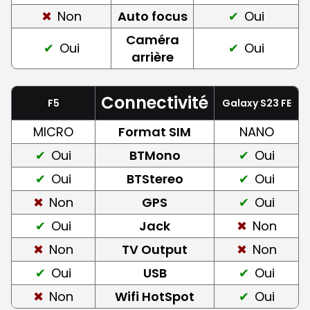
Non
Auto focus
Oui
Caméra
Oui
Oui
arrière
Connectivité
F5
Galaxy S23 FE
MICRO
Format SIM
NANO
Oui
BTMono
Oui
Oui
BTStereo
Oui
Non
GPS
Oui
Oui
Jack
Non
Non
TV Output
Non
Oui
USB
Oui
Non
Wifi HotSpot
Oui