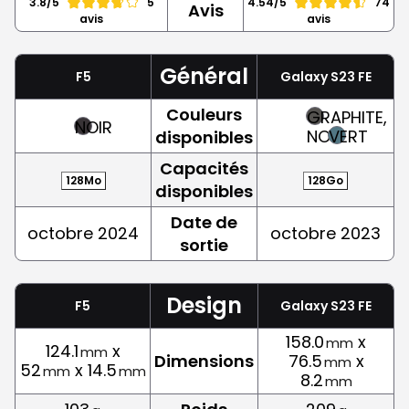
3.8/5
5
4.54/5
74
Avis
avis
avis
Général
F5
Galaxy S23 FE
Couleurs
GRAPHITE,
NOIR
NOIR
VERT
disponibles
Capacités
128Mo
128Go
disponibles
Date de
octobre 2024
octobre 2023
sortie
Design
F5
Galaxy S23 FE
158.0
x
mm
124.1
x
mm
Dimensions
76.5
x
mm
52
x 14.5
mm
mm
8.2
mm