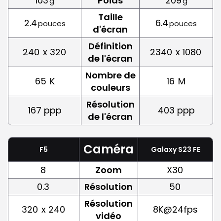
103
Poids
209
g
g
Taille
2.4
6.4
pouces
pouces
d'écran
Définition
240
x 320
2340
x 1080
de l'écran
Nombre de
65
K
16
M
couleurs
Résolution
167 ppp
403 ppp
de l'écran
Caméra
F5
Galaxy S23 FE
8
Zoom
X30
0.3
Résolution
50
Résolution
320
x 240
8K@24fps
vidéo