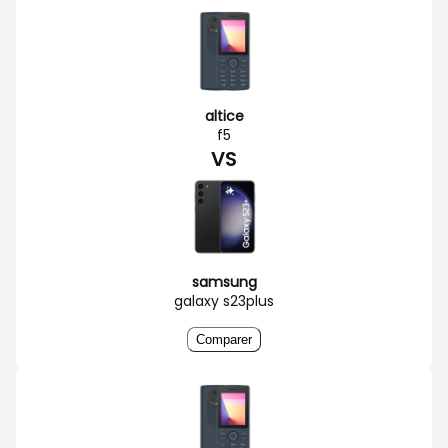
altice
f5
VS
samsung
galaxy s23plus
Comparer