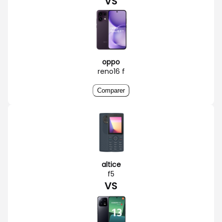
VS
oppo
reno16 f
Comparer
altice
f5
VS