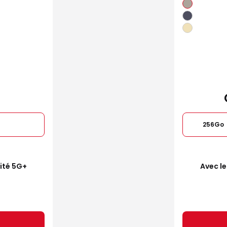
256Go
mité 5G+
Avec le