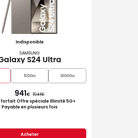
Indisponible
SAMSUNG
Galaxy S24 Ultra
512Go
1000Go
941
€
1041
 forfait Offre spéciale Illimité 5G+
Payable en plusieurs fois
Acheter