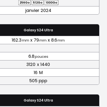
256Go
512Go
1000Go
janvier 2024
Galaxy S24 Ultra
162.3
x 79
x 8.6
mm
mm
mm
6.8
pouces
3120
x 1440
16
M
505 ppp
Galaxy S24 Ultra