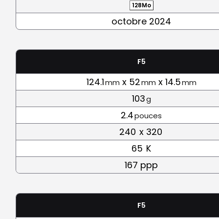
128Mo
octobre 2024
F5
124.1
x 52
x 14.5
mm
mm
mm
103
g
2.4
pouces
240
x 320
65
K
167 ppp
F5