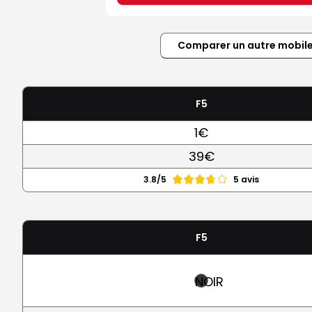
Comparer un autre mobil
F5
1€
39€
3.8/5
5 avis
F5
NOIR