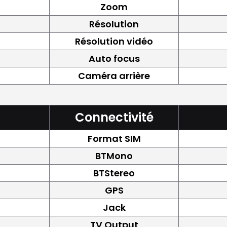
Zoom
Résolution
Résolution vidéo
Auto focus
Caméra arrière
Connectivité
Format SIM
BTMono
BTStereo
GPS
Jack
TV Output