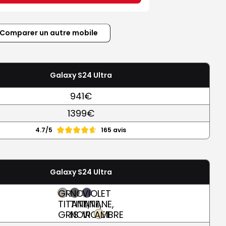
Comparer un autre mobile
Galaxy S24 Ultra
941€
1399€
4.7/5
165 avis
Galaxy S24 Ultra
GRIS
NOIR
VIOLET
TITANE,
TITANE,
TITANE,
GRIS
NOIR
VIOLET
AMBRE