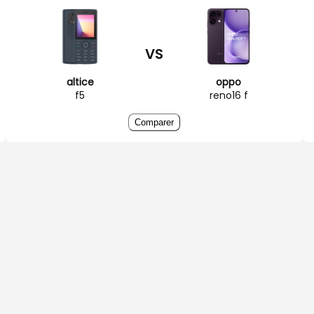
VS
altice
oppo
f5
reno16 f
Comparer