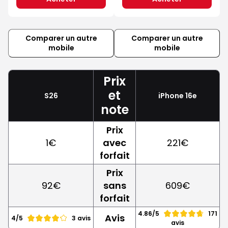
Comparer un autre
Comparer un autre
mobile
mobile
Prix
et
S26
iPhone 16e
note
Prix
1€
avec
221€
forfait
Prix
92€
sans
609€
forfait
4.86/5
171
Avis
4/5
3 avis
avis