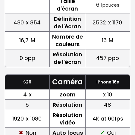
Taille
6.1
pouces
d'écran
Définition
480
x 854
2532
x 1170
de l'écran
Nombre de
16,7
M
16
M
couleurs
Résolution
0 ppp
457 ppp
de l'écran
Caméra
S26
iPhone 16e
4
x
Zoom
x 10
5
Résolution
48
Résolution
1920
x 1080
4K at 60fps
vidéo
Non
Auto focus
Oui