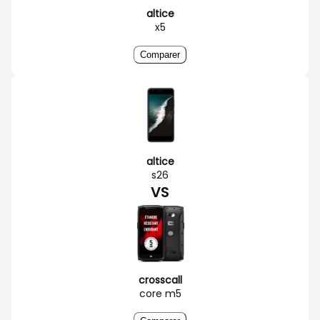
altice
x5
Comparer
altice
s26
VS
crosscall
core m5