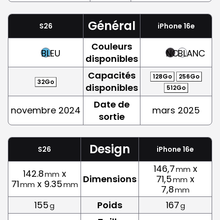
Général
S26
iPhone 16e
Couleurs
BLEU
NOIR
BLANC
disponibles
Capacités
128Go
256Go
32Go
disponibles
512Go
Date de
novembre 2024
mars 2025
sortie
Design
S26
iPhone 16e
146,7
x
mm
142.8
x
mm
Dimensions
71,5
x
mm
71
x 9.35
mm
mm
7,8
mm
155
Poids
167
g
g