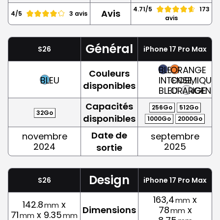
4.71/5
173
Avis
4/5
3 avis
avis
Général
S26
iPhone 17 Pro Max
BLEU
ORANGE
Couleurs
BLEU
INTENSE,
COSMIQUE,
disponibles
BLEU
ORANGE
ARGENT
Capacités
256Go
512Go
32Go
disponibles
1000Go
2000Go
Date de
novembre
septembre
2024
2025
sortie
Design
S26
iPhone 17 Pro Max
163,4
x
mm
142.8
x
mm
Dimensions
78
x
mm
71
x 9.35
mm
mm