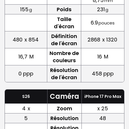
8,75
mm
155
Poids
231
g
g
Taille
6.9
pouces
d'écran
Définition
480
x 854
2868
x 1320
de l'écran
Nombre de
16,7
M
16
M
couleurs
Résolution
0 ppp
458 ppp
de l'écran
Caméra
S26
iPhone 17 Pro Max
4
x
Zoom
x 25
5
Résolution
48
Résolution