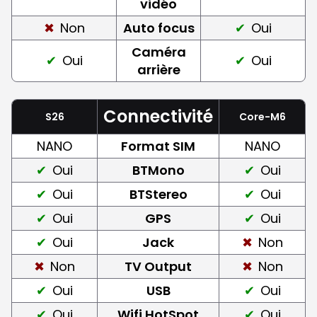
vidéo
Non
Auto focus
Oui
Caméra
Oui
Oui
arrière
Connectivité
S26
Core-M6
NANO
Format SIM
NANO
Oui
BTMono
Oui
Oui
BTStereo
Oui
Oui
GPS
Oui
Oui
Jack
Non
Non
TV Output
Non
Oui
USB
Oui
Oui
Wifi HotSpot
Oui