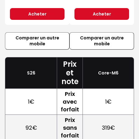
Acheter
Acheter
Comparer un autre
Comparer un autre
mobile
mobile
Prix
et
S26
Core-M6
note
Prix
1€
avec
1€
forfait
Prix
92€
sans
319€
forfait