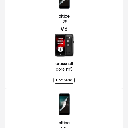
altice
s26
VS
crosscall
core m5
Comparer
altice