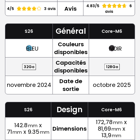
4.83/5
6
Avis
4/5
3 avis
avis
Général
S26
Core-M6
Couleurs
BLEU
NOIR
disponibles
Capacités
32Go
128Go
disponibles
Date de
novembre 2024
octobre 2025
sortie
Design
S26
Core-M6
172,78
x
mm
142.8
x
mm
Dimensions
81,69
x
mm
71
x 9.35
mm
mm
13,9
mm