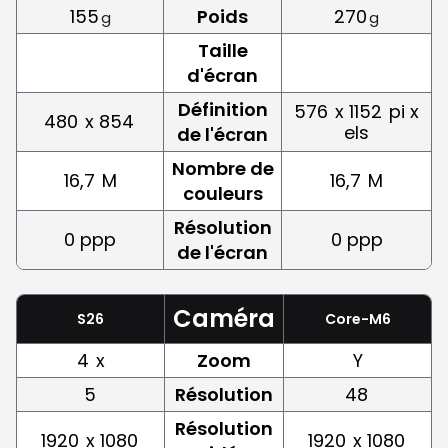
155
Poids
270
g
g
Taille
d'écran
Définition
576
x 1152
pi x
480
x 854
els
de l'écran
Nombre de
16,7
M
16,7
M
couleurs
Résolution
0 ppp
0 ppp
de l'écran
Caméra
S26
Core-M6
4
x
Zoom
Y
5
Résolution
48
Résolution
1920
x 1080
1920
x 1080