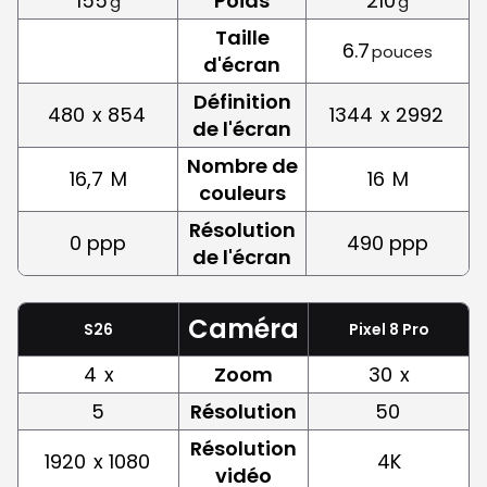
155
Poids
210
g
g
Taille
6.7
pouces
d'écran
Définition
480
x 854
1344
x 2992
de l'écran
Nombre de
16,7
M
16
M
couleurs
Résolution
0 ppp
490 ppp
de l'écran
Caméra
S26
Pixel 8 Pro
4
x
Zoom
30
x
5
Résolution
50
Résolution
1920
x 1080
4K
vidéo