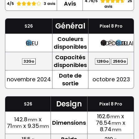
4.76/5
25
Avis
4/5
3 avis
avis
Général
S26
Pixel 8 Pro
Couleurs
BLEU
NOIR
PORCELAIN
BLEU
disponibles
Capacités
32Go
128Go
256Go
disponibles
Date de
novembre 2024
octobre 2023
sortie
Design
S26
Pixel 8 Pro
162.6
x
mm
142.8
x
mm
Dimensions
76.54
x
mm
71
x 9.35
mm
mm
8.74
mm