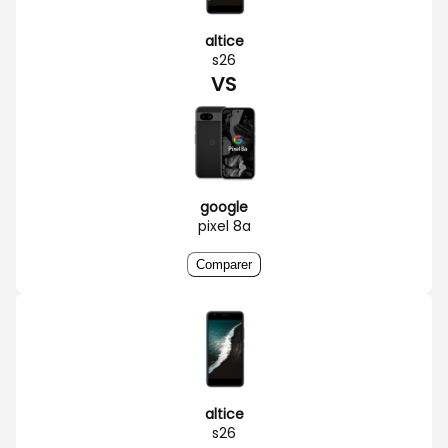
altice
s26
VS
google
pixel 8a
Comparer
altice
s26