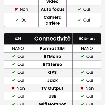
vidéo
Non
Auto focus
Oui
Caméra
Oui
Oui
arrière
Connectivité
S26
90 Smart
NANO
Format SIM
NANO
Oui
BTMono
Oui
Oui
BTStereo
Oui
GPS
Oui
Oui
Jack
Oui
Non
TV Output
Non
Oui
USB
Oui
Oui
Wifi HotSpot
Oui