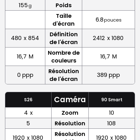
155
Poids
g
Taille
6.8
pouces
d'écran
Définition
480
x 854
2412
x 1080
de l'écran
Nombre de
16,7
M
16,7
M
couleurs
Résolution
0 ppp
389 ppp
de l'écran
Caméra
S26
90 Smart
4
x
Zoom
10
5
Résolution
108
Résolution
1920
x 1080
1920
x 1080