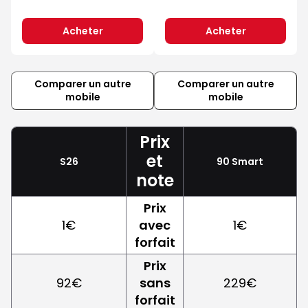
Acheter
Acheter
Comparer un autre
Comparer un autre
mobile
mobile
Prix
et
S26
90 Smart
note
Prix
1€
avec
1€
forfait
Prix
92€
sans
229€
forfait