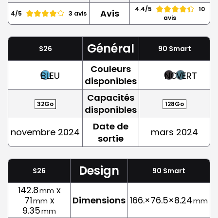
4.4/5
10
Avis
4/5
3 avis
avis
Général
S26
90 Smart
Couleurs
BLEU
NOIR
VERT
disponibles
Capacités
32Go
128Go
disponibles
Date de
novembre 2024
mars 2024
sortie
Design
S26
90 Smart
142.8
x
mm
71
x
Dimensions
166.×76.5×8.24
mm
mm
9.35
mm