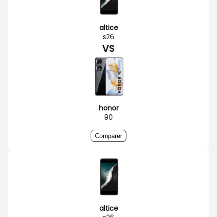
altice
s26
VS
honor
90
Comparer
altice