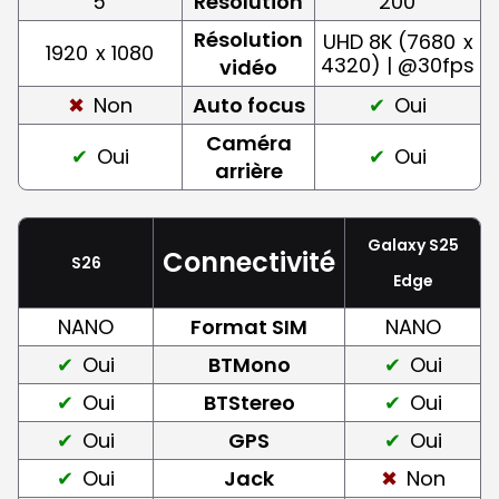
5
Résolution
200
Résolution
UHD 8K (7680
x
1920
x 1080
4320) | @30fps
vidéo
Non
Auto focus
Oui
Caméra
Oui
Oui
arrière
Galaxy S25
Connectivité
S26
Edge
NANO
Format SIM
NANO
Oui
BTMono
Oui
Oui
BTStereo
Oui
Oui
GPS
Oui
Oui
Jack
Non