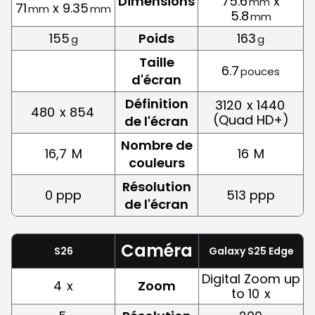
Dimensions
75.6
x
mm
71
x 9.35
mm
mm
5.8
mm
155
Poids
163
g
g
Taille
6.7
pouces
d'écran
Définition
3120
x 1440
480
x 854
(Quad HD+)
de l'écran
Nombre de
16,7
M
16
M
couleurs
Résolution
0 ppp
513 ppp
de l'écran
Caméra
S26
Galaxy S25 Edge
Digital Zoom up
4
x
Zoom
to 10
x