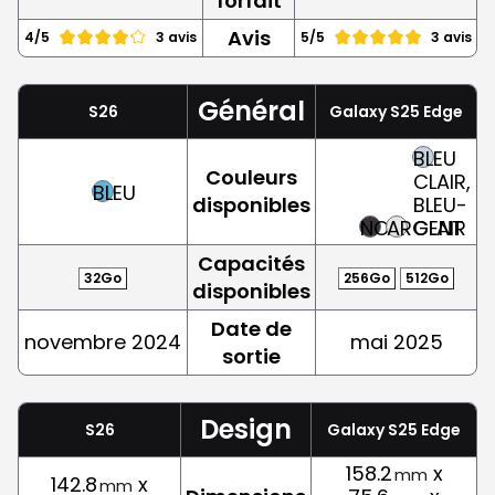
forfait
Avis
4/5
3 avis
5/5
3 avis
Général
S26
Galaxy S25 Edge
BLEU
Couleurs
CLAIR,
BLEU
disponibles
BLEU-
NOIR
ARGENT
CLAIR
Capacités
32Go
256Go
512Go
disponibles
Date de
novembre 2024
mai 2025
sortie
Design
S26
Galaxy S25 Edge
158.2
x
mm
142.8
x
mm