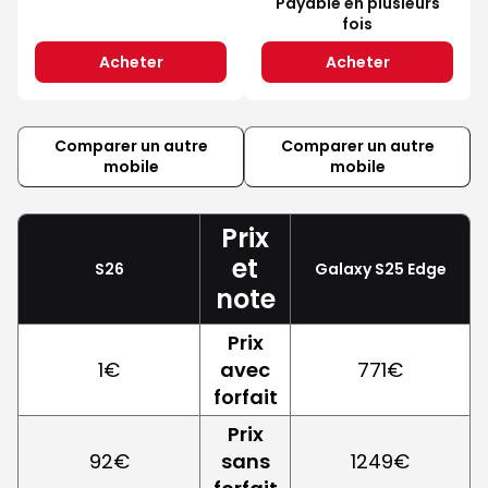
Payable en plusieurs
fois
Acheter
Acheter
Comparer un autre
Comparer un autre
mobile
mobile
Prix
et
S26
Galaxy S25 Edge
note
Prix
1€
avec
771€
forfait
Prix
92€
sans
1249€