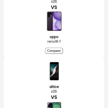
s26
VS
oppo
reno16 f
Comparer
altice
s26
VS