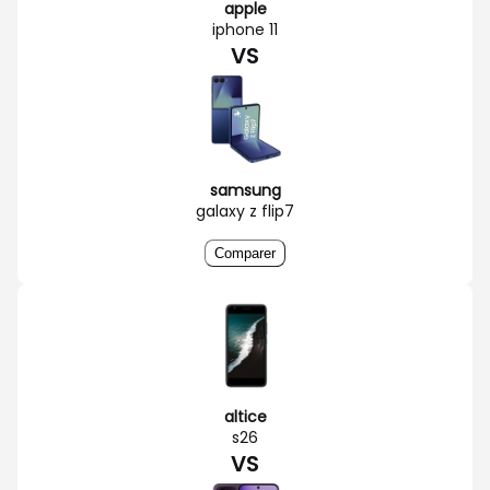
apple
iphone 11
VS
samsung
galaxy z flip7
Comparer
altice
s26
VS