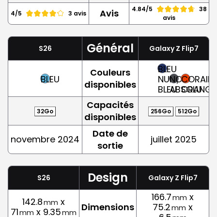
4.84/5
38
Avis
4/5
3 avis
avis
Général
S26
Galaxy Z Flip7
BLEU
Couleurs
BLEU
NUIT,
NOIR
CORAIL,
disponibles
BLEU
ABSOLU
ORANGE
Capacités
32Go
256Go
512Go
disponibles
Date de
novembre 2024
juillet 2025
sortie
Design
S26
Galaxy Z Flip7
166.7
x
mm
142.8
x
mm
Dimensions
75.2
x
mm
71
x 9.35
mm
mm