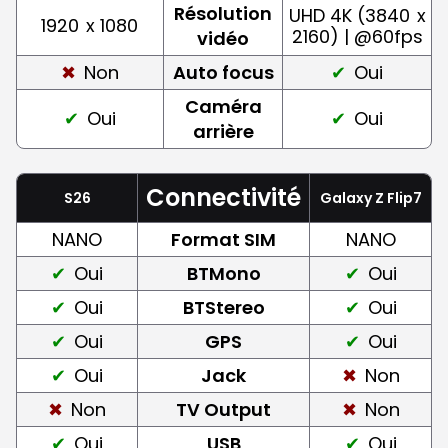
Résolution
UHD 4K (3840
x
1920
x 1080
2160) | @60fps
vidéo
Non
Auto focus
Oui
Caméra
Oui
Oui
arrière
Connectivité
S26
Galaxy Z Flip7
NANO
Format SIM
NANO
Oui
BTMono
Oui
Oui
BTStereo
Oui
Oui
GPS
Oui
Oui
Jack
Non
Non
TV Output
Non
Oui
USB
Oui