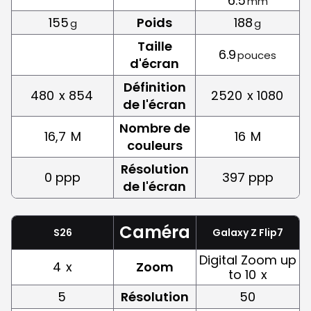
6.5
mm
155
Poids
188
g
g
Taille
6.9
pouces
d'écran
Définition
480
x 854
2520
x 1080
de l'écran
Nombre de
16,7
M
16
M
couleurs
Résolution
0 ppp
397 ppp
de l'écran
Caméra
S26
Galaxy Z Flip7
Digital Zoom up
4
x
Zoom
to 10
x
5
Résolution
50