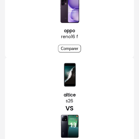
oppo
reno16 f
Comparer
altice
s26
VS