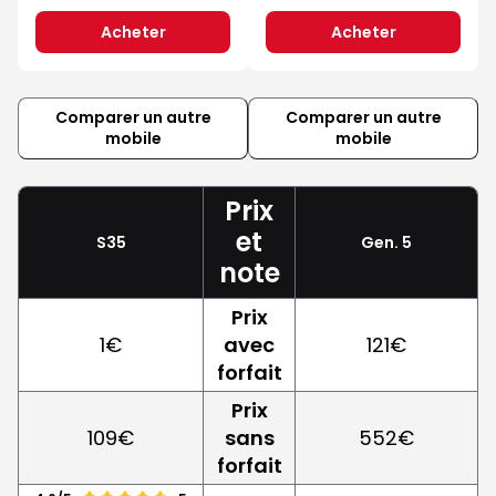
Acheter
Acheter
Comparer un autre
Comparer un autre
mobile
mobile
Prix
et
S35
Gen. 5
note
Prix
1€
avec
121€
forfait
Prix
109€
sans
552€
forfait