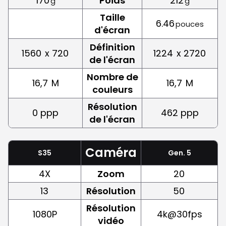
170
Poids
212
g
g
Taille
6.46
pouces
d'écran
Définition
1560
x 720
1224
x 2720
de l'écran
Nombre de
16,7
M
16,7
M
couleurs
Résolution
0 ppp
462 ppp
de l'écran
Caméra
S35
Gen. 5
4X
Zoom
20
13
Résolution
50
Résolution
1080P
4k@30fps
vidéo