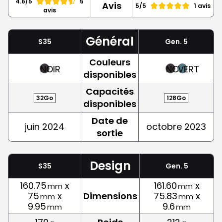
4.6/5
5
Avis
5/5
1 avis
avis
Général
S35
Gen. 5
Couleurs
NOIR
NOIR
VERT
disponibles
Capacités
32Go
128Go
disponibles
Date de
juin 2024
octobre 2023
sortie
Design
S35
Gen. 5
160.75
x
161.60
x
mm
mm
75
x
Dimensions
75.83
x
mm
mm
9.95
9.6
mm
mm