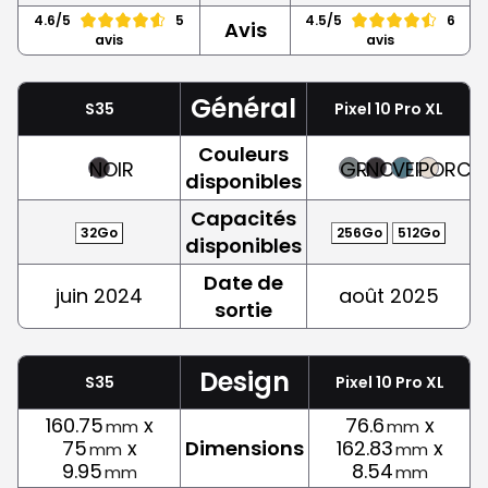
4.6/5
5
4.5/5
6
Avis
avis
avis
Général
S35
Pixel 10 Pro XL
Couleurs
NOIR
GRIS
NOIR
VERT
PORCEL
disponibles
Capacités
32Go
256Go
512Go
disponibles
Date de
juin 2024
août 2025
sortie
Design
S35
Pixel 10 Pro XL
160.75
x
76.6
x
mm
mm
75
x
Dimensions
162.83
x
mm
mm
9.95
8.54
mm
mm