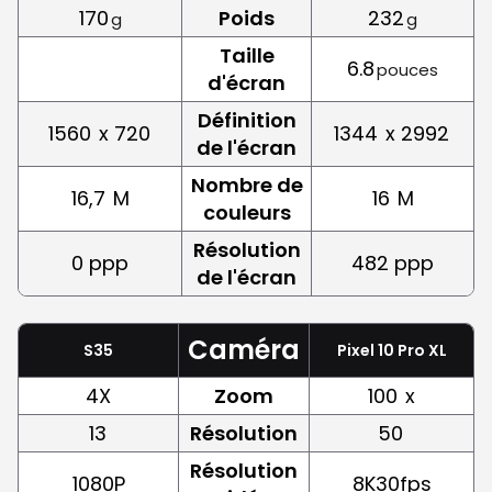
170
Poids
232
g
g
Taille
6.8
pouces
d'écran
Définition
1560
x 720
1344
x 2992
de l'écran
Nombre de
16,7
M
16
M
couleurs
Résolution
0 ppp
482 ppp
de l'écran
Caméra
S35
Pixel 10 Pro XL
4X
Zoom
100
x
13
Résolution
50
Résolution
1080P
8K30fps