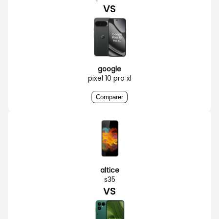
VS
google
pixel 10 pro xl
Comparer
altice
s35
VS