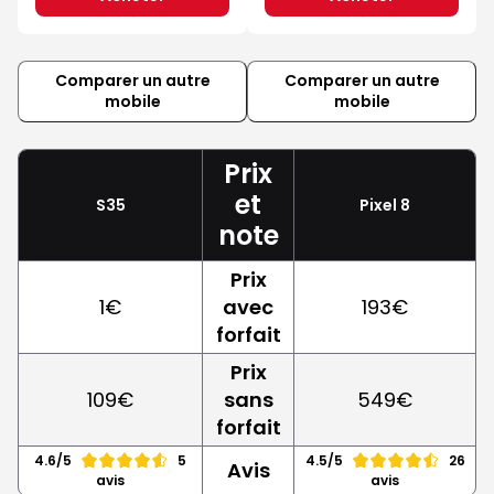
Comparer un autre
Comparer un autre
mobile
mobile
Prix
et
S35
Pixel 8
note
Prix
1€
avec
193€
forfait
Prix
109€
sans
549€
forfait
4.6/5
5
4.5/5
26
Avis
avis
avis