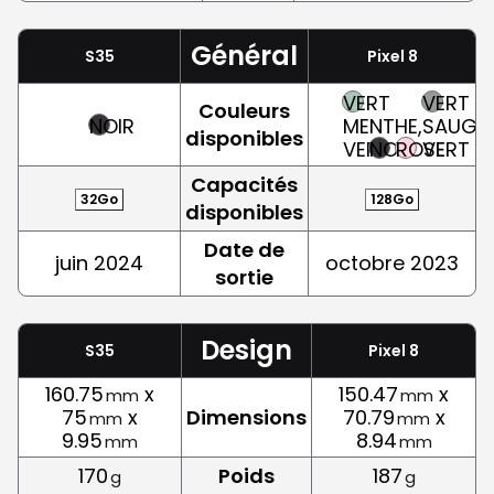
Général
S35
Pixel 8
VERT
VERT
Couleurs
NOIR
MENTHE,
SAUGE,
disponibles
VERT
NOIR
ROSE
VERT
Capacités
32Go
128Go
disponibles
Date de
juin 2024
octobre 2023
sortie
Design
S35
Pixel 8
160.75
x
150.47
x
mm
mm
75
x
Dimensions
70.79
x
mm
mm
9.95
8.94
mm
mm
170
Poids
187
g
g