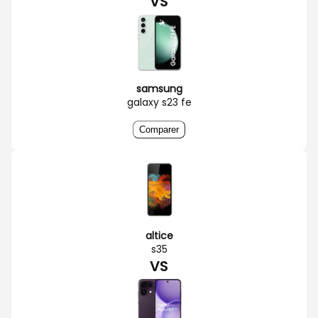
VS
samsung
galaxy s23 fe
Comparer
altice
s35
VS