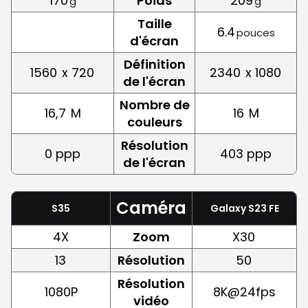
170
Poids
209
g
g
Taille
6.4
pouces
d'écran
Définition
1560
x 720
2340
x 1080
de l'écran
Nombre de
16,7
M
16
M
couleurs
Résolution
0 ppp
403 ppp
de l'écran
Caméra
S35
Galaxy S23 FE
4X
Zoom
X30
13
Résolution
50
Résolution
1080P
8K@24fps
vidéo