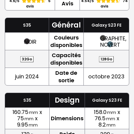
4.6/5
5
4.54/5
74
Avis
avis
avis
Général
S35
Galaxy S23 FE
Couleurs
GRAPHITE,
NOIR
NOIR
VERT
disponibles
Capacités
32Go
128Go
disponibles
Date de
juin 2024
octobre 2023
sortie
Design
S35
Galaxy S23 FE
160.75
x
158.0
x
mm
mm
75
x
Dimensions
76.5
x
mm
mm
9.95
8.2
mm
mm