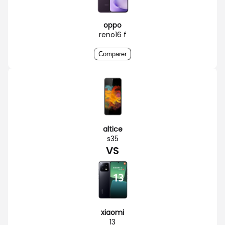
oppo
reno16 f
Comparer
altice
s35
VS
xiaomi
13