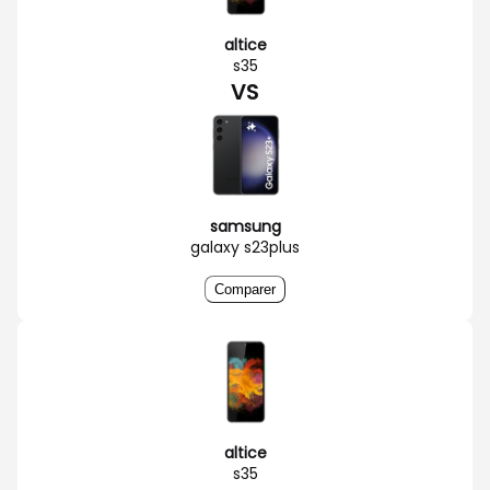
altice
s35
VS
samsung
galaxy s23plus
Comparer
altice
s35