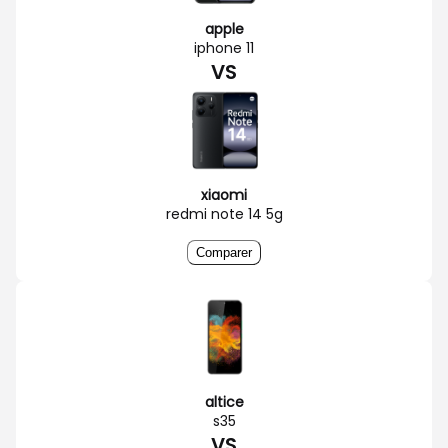
apple
iphone 11
VS
xiaomi
redmi note 14 5g
Comparer
altice
s35
VS