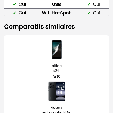
Oui
USB
Oui
Oui
Wifi HotSpot
Oui
Comparatifs similaires
altice
s26
VS
xiaomi
redmi note 14 5g