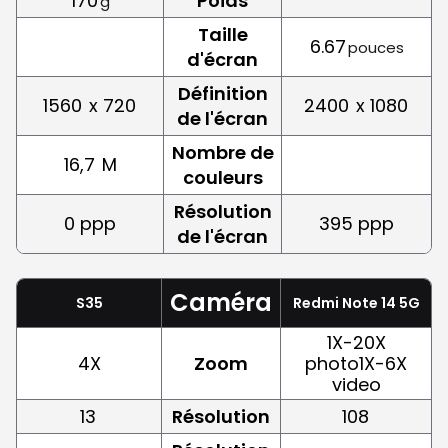
170
Poids
g
Taille
6.67
pouces
d'écran
Définition
1560
x 720
2400
x 1080
de l'écran
Nombre de
16,7
M
couleurs
Résolution
0 ppp
395 ppp
de l'écran
Caméra
S35
Redmi Note 14 5G
1X-20X
4X
Zoom
photo1X-6X
video
13
Résolution
108