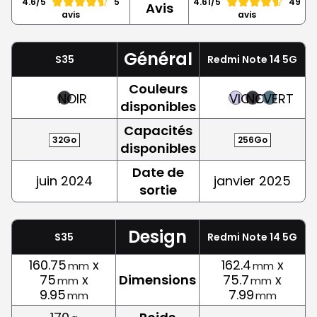
4.6/5
5
4.61/5
49
Avis
avis
avis
Général
S35
Redmi Note 14 5G
Couleurs
NOIR
VIOLET
NOIR
VERT
disponibles
Capacités
32Go
256Go
disponibles
Date de
juin 2024
janvier 2025
sortie
Design
S35
Redmi Note 14 5G
160.75
x
162.4
x
mm
mm
75
x
Dimensions
75.7
x
mm
mm
9.95
7.99
mm
mm