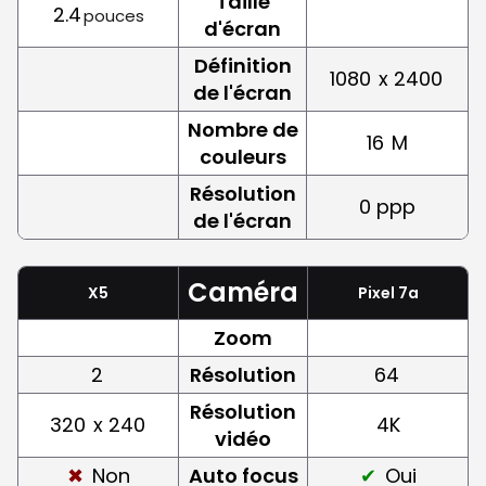
Taille
2.4
pouces
d'écran
Définition
1080
x 2400
de l'écran
Nombre de
16
M
couleurs
Résolution
0 ppp
de l'écran
Caméra
X5
Pixel 7a
Zoom
2
Résolution
64
Résolution
320
x 240
4K
vidéo
Non
Auto focus
Oui