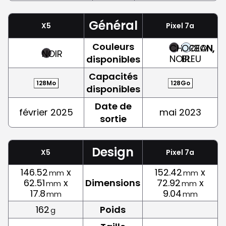
Général
X5
Pixel 7a
Couleurs
CHARBON,
OCEAN,
NOIR
NOIR
BLEU
disponibles
Capacités
128Mo
128Go
disponibles
Date de
février 2025
mai 2023
sortie
Design
X5
Pixel 7a
146.52
x
152.42
x
mm
mm
62.51
x
Dimensions
72.92
x
mm
mm
17.8
9.04
mm
mm
162
Poids
g