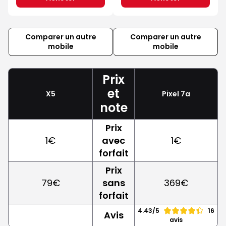
Comparer un autre
Comparer un autre
mobile
mobile
Prix
et
X5
Pixel 7a
note
Prix
1€
avec
1€
forfait
Prix
79€
sans
369€
forfait
4.43/5
16
Avis
avis