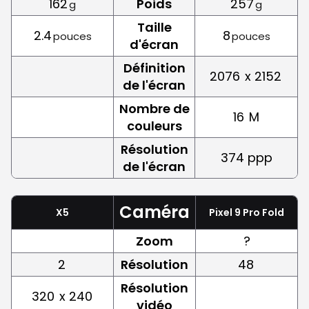
162
Poids
257
g
g
Taille
2.4
8
pouces
pouces
d'écran
Définition
2076
x 2152
de l'écran
Nombre de
16
M
couleurs
Résolution
374 ppp
de l'écran
Caméra
X5
Pixel 9 Pro Fold
Zoom
?
2
Résolution
48
Résolution
320
x 240
vidéo