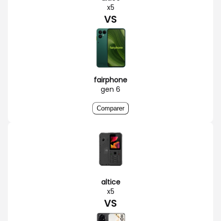
x5
VS
fairphone
gen 6
Comparer
altice
x5
VS