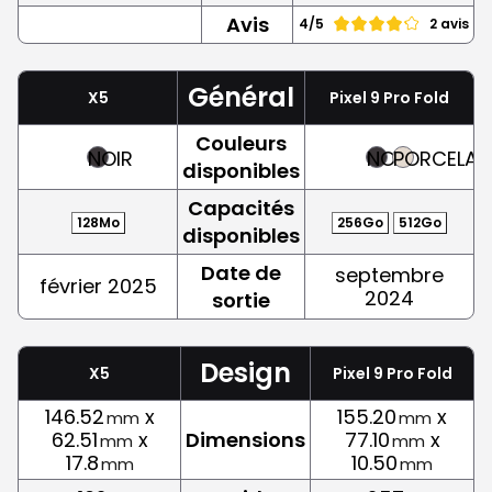
Avis
4/5
2 avis
Général
X5
Pixel 9 Pro Fold
Couleurs
NOIR
NOIR
PORCELAI
disponibles
Capacités
128Mo
256Go
512Go
disponibles
Date de
septembre
février 2025
2024
sortie
Design
X5
Pixel 9 Pro Fold
146.52
x
155.20
x
mm
mm
62.51
x
Dimensions
77.10
x
mm
mm
17.8
10.50
mm
mm