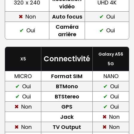
320
x 240
UHD 4K
vidéo
Non
Auto focus
Oui
Caméra
Oui
Oui
arrière
Galaxy A56
Connectivité
X5
5G
MICRO
Format SIM
NANO
Oui
BTMono
Oui
Oui
BTStereo
Oui
Non
GPS
Oui
Jack
Non
Non
TV Output
Non