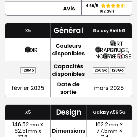
4.69/5
Avis
162 avis
Général
X5
Galaxy A56 5G
VERT
Couleurs
NOIR
GRAPHITE,
SAUGE,
disponibles
NOIR
GRIS
VERT
ROSE
Capacités
128Mo
256Go
128Go
disponibles
Date de
février 2025
mars 2025
sortie
Design
X5
Galaxy A56 5G
146.52
x
162.2
×
mm
mm
62.51
x
Dimensions
77.5
×
mm
mm