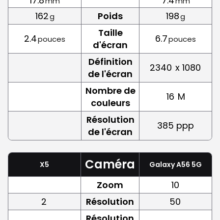
17.8
7.4
mm
mm
162
Poids
198
g
g
Taille
2.4
6.7
pouces
pouces
d'écran
Définition
2340
x 1080
de l'écran
Nombre de
16
M
couleurs
Résolution
385 ppp
de l'écran
Caméra
X5
Galaxy A56 5G
Zoom
10
2
Résolution
50
Résolution