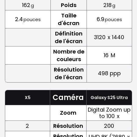
162
Poids
218
g
g
Taille
2.4
6.9
pouces
pouces
d'écran
Définition
3120
x 1440
de l'écran
Nombre de
16
M
couleurs
Résolution
498 ppp
de l'écran
Caméra
X5
Galaxy S25 Ultra
Digital Zoom up
Zoom
to 100
x
2
Résolution
200
Résolution
UHD 8K (7680
x