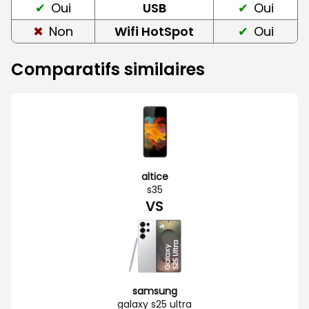
Oui
USB
Oui
Non
Wifi HotSpot
Oui
Comparatifs similaires
altice
s35
VS
samsung
galaxy s25 ultra