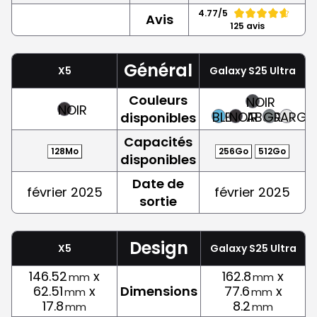
4.77/5
Avis
125 avis
Général
X5
Galaxy S25 Ultra
Couleurs
NOIR
NOIR
BLEU
NOIR
ABSOLU
GRIS
ARGE
disponibles
Capacités
128Mo
256Go
512Go
disponibles
Date de
février 2025
février 2025
sortie
Design
X5
Galaxy S25 Ultra
146.52
x
162.8
x
mm
mm
62.51
x
Dimensions
77.6
x
mm
mm
17.8
8.2
mm
mm