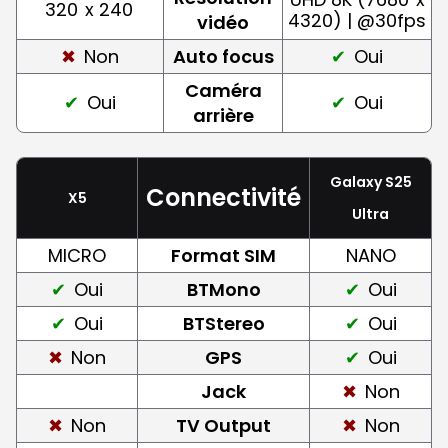
320
x 240
4320) | @30fps
vidéo
Non
Auto focus
Oui
Caméra
Oui
Oui
arrière
Galaxy S25
Connectivité
X5
Ultra
MICRO
Format SIM
NANO
Oui
BTMono
Oui
Oui
BTStereo
Oui
Non
GPS
Oui
Jack
Non
Non
TV Output
Non