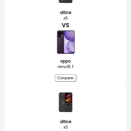
altice
x5
VS
oppo
reno16 f
Comparer
altice
x5