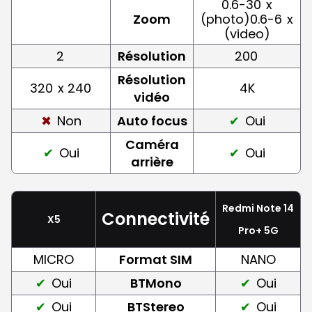
0.6-30
x
Zoom
(photo)0.6-6
x
(video)
2
Résolution
200
Résolution
320
x 240
4K
vidéo
Non
Auto focus
Oui
Caméra
Oui
Oui
arrière
Redmi Note 14
Connectivité
X5
Pro+ 5G
MICRO
Format SIM
NANO
Oui
BTMono
Oui
Oui
BTStereo
Oui