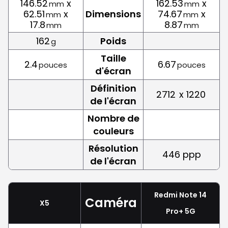
146.52
x
162.53
x
mm
mm
62.51
x
Dimensions
74.67
x
mm
mm
17.8
8.87
mm
mm
162
Poids
g
Taille
2.4
6.67
pouces
pouces
d'écran
Définition
2712
x 1220
de l'écran
Nombre de
couleurs
Résolution
446 ppp
de l'écran
Redmi Note 14
Caméra
X5
Pro+ 5G