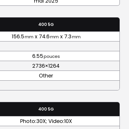
mai 2025
400 5G
156.5
x 74.6
x 7.3
mm
mm
mm
6.55
pouces
2736×1264
Other
400 5G
Photo:30X; Video:10X