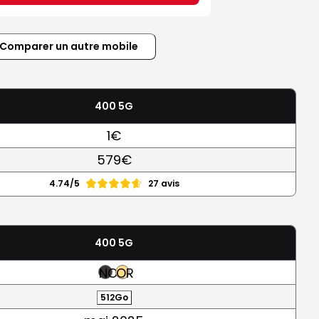
Comparer un autre mobile
400 5G
1€
579€
4.74/5
27 avis
400 5G
NOIR
OR
512Go