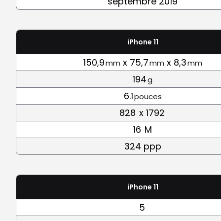
septembre 2019
iPhone 11
150,9
x 75,7
x 8,3
mm
mm
mm
194
g
6.1
pouces
828
x 1792
16
M
324 ppp
iPhone 11
5