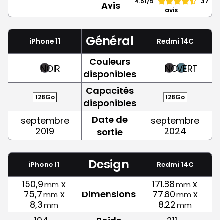
4.51/5
37
Avis
avis
Général
iPhone 11
Redmi 14C
Couleurs
NOIR
NOIR
VERT
disponibles
Capacités
128Go
128Go
disponibles
Date de
septembre
septembre
2019
2024
sortie
Design
iPhone 11
Redmi 14C
150,9
x
171.88
x
mm
mm
75,7
x
Dimensions
77.80
x
mm
mm
8,3
8.22
mm
mm