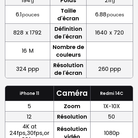
194
Poids
211
g
g
Taille
6.1
6.88
pouces
pouces
d'écran
Définition
828
x 1792
1640
x 720
de l'écran
Nombre de
16
M
couleurs
Résolution
324 ppp
260 ppp
de l'écran
Caméra
iPhone 11
Redmi 14C
5
Zoom
1X-10X
12
Résolution
50
4K at
Résolution
24fps,30fps,or
1080p
vidéo