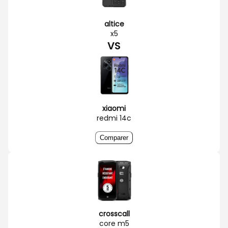
altice
x5
VS
xiaomi
redmi 14c
Comparer
crosscall
core m5