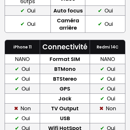
60fps
Oui
Auto focus
Oui
Caméra
Oui
Oui
arrière
Connectivité
iPhone 11
Redmi 14C
NANO
Format SIM
NANO
Oui
BTMono
Oui
Oui
BTStereo
Oui
Oui
GPS
Oui
Jack
Oui
Non
TV Output
Non
Oui
USB
Oui
Wifi HotSpot
Oui