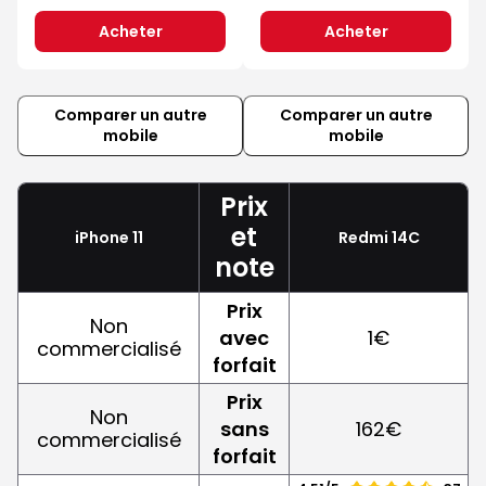
Acheter
Acheter
Comparer un autre
Comparer un autre
mobile
mobile
Prix
et
iPhone 11
Redmi 14C
note
Prix
Non
avec
1€
commercialisé
forfait
Prix
Non
sans
162€
commercialisé
forfait