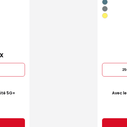
x
25
mité 5G+
Avec le