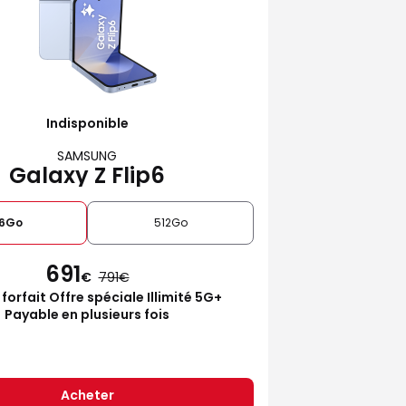
Indisponible
SAMSUNG
Galaxy Z Flip6
6Go
512Go
691
€
791
 forfait Offre spéciale Illimité 5G+
Payable en plusieurs fois
Acheter