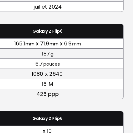
juillet 2024
Galaxy Z Flip6
165.1
x 71.9
x 6.9
mm
mm
mm
187
g
6.7
pouces
1080
x 2640
16
M
426 ppp
Galaxy Z Flip6
x 10