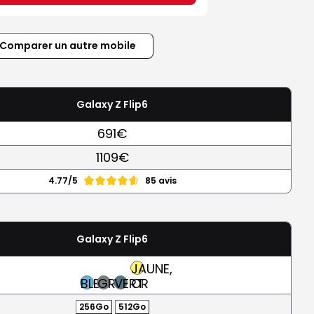
Comparer un autre mobile
Galaxy Z Flip6
691€
1109€
4.77/5
85 avis
Galaxy Z Flip6
JAUNE,
BLEU
GRIS
VERT
OR
256Go
512Go