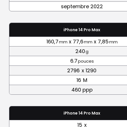
septembre 2022
iPhone 14 Pro Max
160,7
x 77,6
x 7,85
mm
mm
mm
240
g
6.7
pouces
2796
x 1290
16
M
460 ppp
iPhone 14 Pro Max
15
x