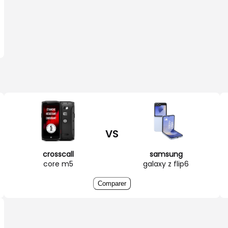
VS
crosscall
samsung
core m5
galaxy z flip6
Comparer