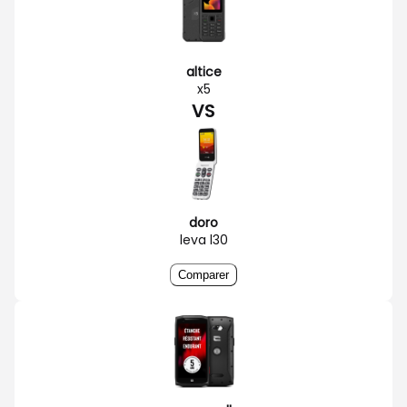
altice
x5
VS
doro
leva l30
Comparer