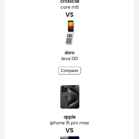
crosscall
core m5
VS
doro
leva l30
Comparer
apple
iphone 15 pro max
VS