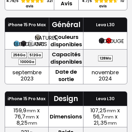
4.76/5
321
4.7/5
10
Avis
avis
avis
Général
iPhone 15 Pro Max
Leva L30
Couleurs
NATUREL,
NOIR
ROUGE
BLEU
NOIR
BLANC
GRIS
disponibles
Capacités
256Go
512Go
128Mo
disponibles
1000Go
Date de
septembre
novembre
2023
2024
sortie
Design
iPhone 15 Pro Max
Leva L30
159,9
x
107,25
x
mm
mm
76,7
x
Dimensions
56,7
x
mm
mm
8,25
21,.35
mm
mm