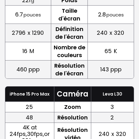
221
Poids
g
Taille
6.7
2.8
pouces
pouces
d'écran
Définition
2796
x 1290
240
x 320
de l'écran
Nombre de
16
M
65
K
couleurs
Résolution
460 ppp
143 ppp
de l'écran
Caméra
iPhone 15 Pro Max
Leva L30
25
Zoom
3
48
Résolution
2
4K at
Résolution
24fps,30fps,or
240
x 320
vidéo