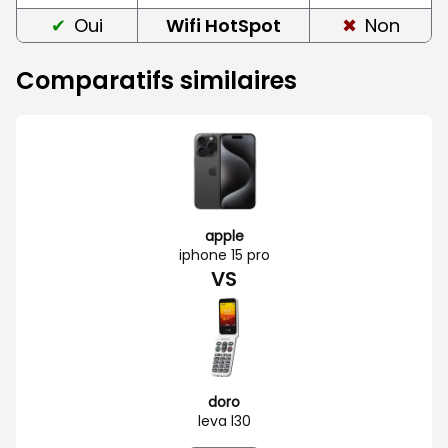
Oui
Wifi HotSpot
Non
Comparatifs similaires
apple
iphone 15 pro
VS
doro
leva l30