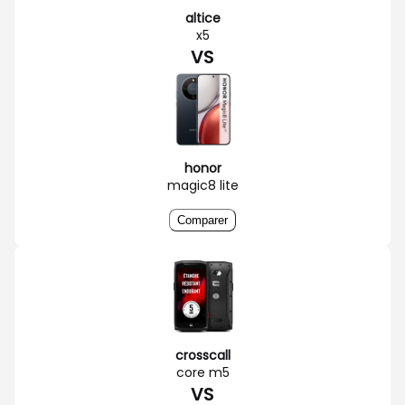
altice
x5
VS
honor
magic8 lite
Comparer
crosscall
core m5
VS