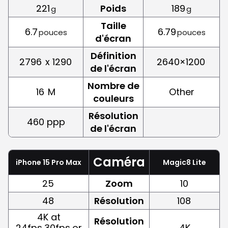
221
Poids
189
g
g
Taille
6.7
6.79
pouces
pouces
d'écran
Définition
2796
x 1290
2640×1200
de l'écran
Nombre de
16
M
Other
couleurs
Résolution
460 ppp
de l'écran
Caméra
iPhone 15 Pro Max
Magic8 Lite
25
Zoom
10
48
Résolution
108
4K at
Résolution
24fps,30fps,or
4K