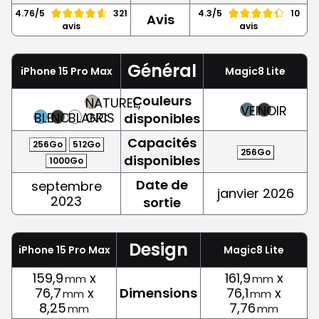
4.76/5
321
4.3/5
10
Avis
avis
avis
Général
iPhone 15 Pro Max
Magic8 Lite
Couleurs
NATUREL,
VERT
NOIR
BLEU
NOIR
BLANC
GRIS
disponibles
Capacités
256Go
512Go
256Go
disponibles
1000Go
Date de
septembre
janvier 2026
2023
sortie
Design
iPhone 15 Pro Max
Magic8 Lite
159,9
x
161,9
x
mm
mm
76,7
x
Dimensions
76,1
x
mm
mm
8,25
7,76
mm
mm