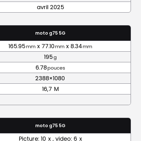
avril 2025
moto g75 5G
165.95
x 77.10
x 8.34
mm
mm
mm
195
g
6.78
pouces
2388×1080
16,7
M
moto g75 5G
Picture: 10
x , video: 6
x