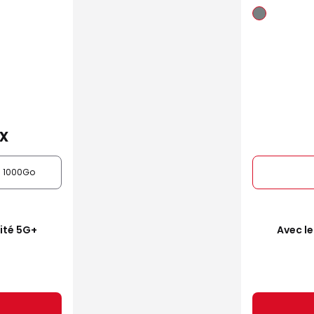
x
1000Go
mité 5G+
Avec le