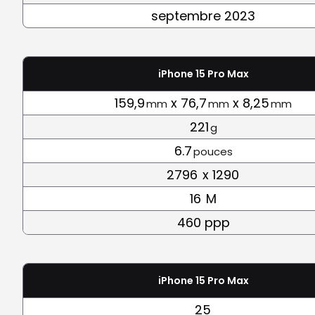
septembre 2023
iPhone 15 Pro Max
159,9
x 76,7
x 8,25
mm
mm
mm
221
g
6.7
pouces
2796
x 1290
16
M
460 ppp
iPhone 15 Pro Max
25