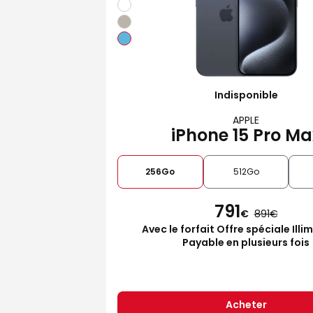
Indisponible
APPLE
iPhone 15 Pro Ma
256Go
512Go
791
€
891
Avec le forfait Offre spéciale Illi
Payable en plusieurs fois
Acheter