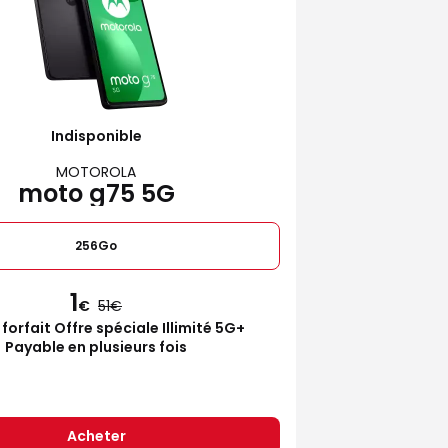
Indisponible
MOTOROLA
moto g75 5G
256Go
1
€
51
 forfait Offre spéciale Illimité 5G+
Payable en plusieurs fois
Acheter