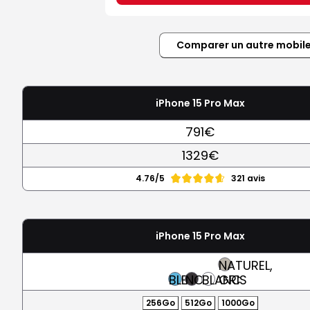
Comparer un autre mobil
iPhone 15 Pro Max
791€
1329€
4.76/5
321 avis
iPhone 15 Pro Max
NATUREL,
BLEU
NOIR
BLANC
GRIS
256Go
512Go
1000Go