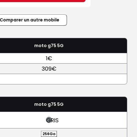
Comparer un autre mobile
moto g75 5G
1€
309€
moto g75 5G
GRIS
256Go