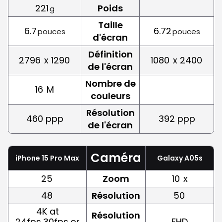
221
Poids
g
Taille
6.7
6.72
pouces
pouces
d'écran
Définition
2796
x 1290
1080
x 2400
de l'écran
Nombre de
16
M
couleurs
Résolution
460 ppp
392 ppp
de l'écran
Caméra
iPhone 15 Pro Max
Galaxy A05s
25
Zoom
10
x
48
Résolution
50
4K at
Résolution
24fps,30fps,or
FHD