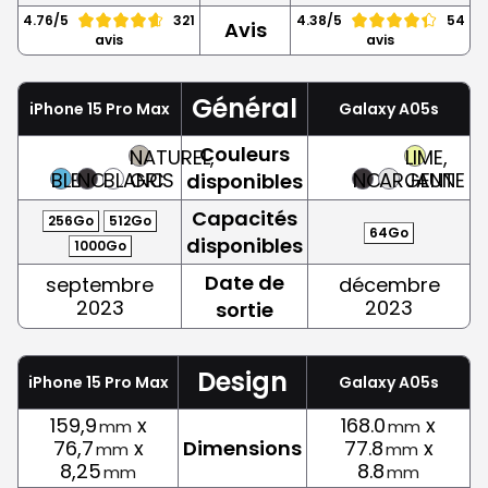
4.76/5
321
4.38/5
54
Avis
avis
avis
Général
iPhone 15 Pro Max
Galaxy A05s
Couleurs
NATUREL,
LIME,
BLEU
NOIR
BLANC
GRIS
NOIR
ARGENT
JAUNE
disponibles
Capacités
256Go
512Go
64Go
disponibles
1000Go
Date de
septembre
décembre
2023
2023
sortie
Design
iPhone 15 Pro Max
Galaxy A05s
159,9
x
168.0
x
mm
mm
76,7
x
Dimensions
77.8
x
mm
mm
8,25
8.8
mm
mm