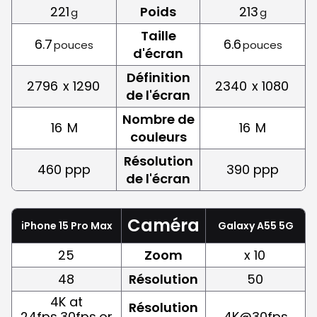
221
Poids
213
g
g
Taille
6.7
6.6
pouces
pouces
d'écran
Définition
2796
x 1290
2340
x 1080
de l'écran
Nombre de
16
M
16
M
couleurs
Résolution
460 ppp
390 ppp
de l'écran
Caméra
iPhone 15 Pro Max
Galaxy A55 5G
25
Zoom
x 10
48
Résolution
50
4K at
Résolution
24fps,30fps,or
4K@30fps