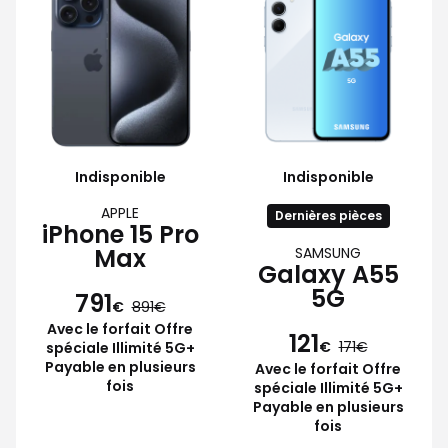
Indisponible
Indisponible
APPLE
Dernières pièces
iPhone 15 Pro
Max
SAMSUNG
Galaxy A55
5G
791
€
891
Avec le forfait Offre
121
€
171
spéciale Illimité 5G+
Payable en plusieurs
Avec le forfait Offre
fois
spéciale Illimité 5G+
Payable en plusieurs
fois