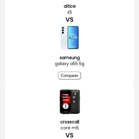
altice
x5
VS
samsung
galaxy a55 5g
Comparer
crosscall
core m5
VS