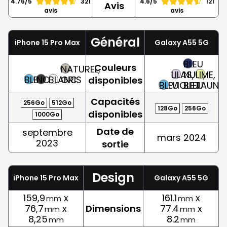
4.76/5
321
4.6/5
121
Avis
avis
avis
Général
iPhone 15 Pro Max
Galaxy A55 5G
BLEU
Couleurs
NATUREL,
LILAS,
NUIT,
LIME,
BLEU
NOIR
BLANC
GRIS
disponibles
BLEU
VIOLET
BLEU
JAUNE
Capacités
256Go
512Go
128Go
256Go
disponibles
1000Go
Date de
septembre
mars 2024
2023
sortie
Design
iPhone 15 Pro Max
Galaxy A55 5G
159,9
x
161.1
x
mm
mm
76,7
x
Dimensions
77.4
x
mm
mm
8,25
8.2
mm
mm