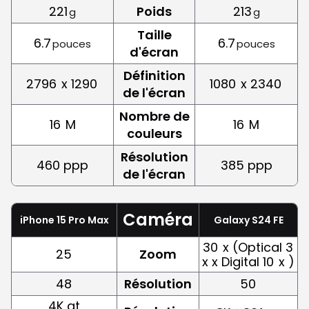
221
Poids
213
g
g
Taille
6.7
6.7
pouces
pouces
d'écran
Définition
2796
x 1290
1080
x 2340
de l'écran
Nombre de
16
M
16
M
couleurs
Résolution
460 ppp
385 ppp
de l'écran
Caméra
iPhone 15 Pro Max
Galaxy S24 FE
30
x (Optical 3
25
Zoom
x x Digital 10
x )
48
Résolution
50
4K at