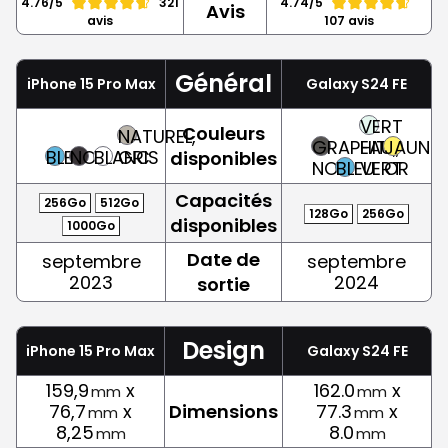
4.76/5
321
4.74/5
Avis
avis
107 avis
Général
iPhone 15 Pro Max
Galaxy S24 FE
VERT
Couleurs
NATUREL,
GRAPHITE,
EAU,
JAUNE,
BLEU
NOIR
BLANC
GRIS
disponibles
NOIR
BLEU
VERT
OR
Capacités
256Go
512Go
128Go
256Go
disponibles
1000Go
Date de
septembre
septembre
2023
2024
sortie
Design
iPhone 15 Pro Max
Galaxy S24 FE
159,9
x
162.0
x
mm
mm
76,7
x
Dimensions
77.3
x
mm
mm
8,25
8.0
mm
mm