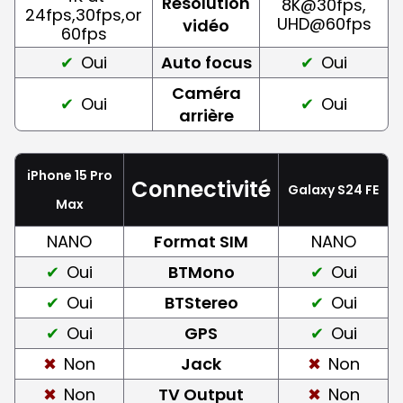
Résolution
8K@30fps,
24fps,30fps,or
UHD@60fps
vidéo
60fps
Oui
Auto focus
Oui
Caméra
Oui
Oui
arrière
iPhone 15 Pro
Connectivité
Galaxy S24 FE
Max
NANO
Format SIM
NANO
Oui
BTMono
Oui
Oui
BTStereo
Oui
Oui
GPS
Oui
Non
Jack
Non
Non
TV Output
Non